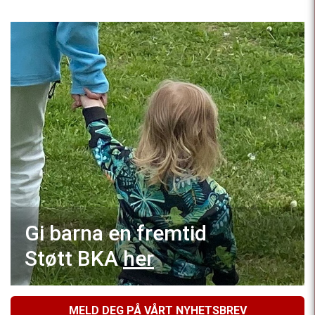
Gi barna en fremtid
Støtt BKA
her
MELD DEG PÅ VÅRT NYHETSBREV