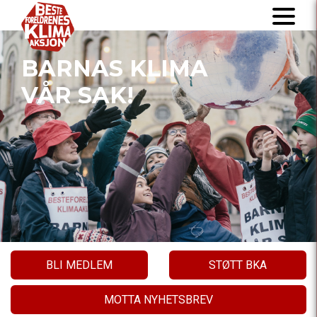
BARNAS KLIMA
VÅR SAK!
BLI MEDLEM
STØTT BKA
MOTTA NYHETSBREV