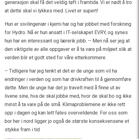
generasjon skal få det veldig tøft i framtida. Vi er nødt å tro
at dette skal vi lykkes med. Livet er supert!
Hun er sivilingeniør i kjemi har og har jobbet med forskning
for Hydro. Nå er hun ansatt i IT-selskapet EVRY, og synes
hun har en interessant og lærerik jobb. – Men nå ser jeg at
den viktigste av alle oppgaver er å ta vare på miljøet slik at
verden blir et godt sted for våre etterkommere.
– Tidligere har jeg tenkt at det er de unge som vil ha
endringer i verden og som har drivkraften til å gjennomføre
dette. Men de unge har det jo travelt med å finne ut av
livene sine, hva de skal jobbe med, hvor de skal bo og ikke
minst å ta vare på de små. Klimaproblemene er ikke rett
opp i dagen og kan lett føles overveldende. For oss som
bor her i nord ligger jo også de største konsekvensene et
stykke fram i tid.