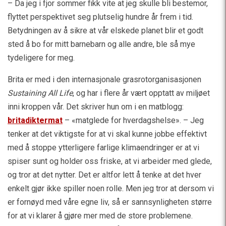
– Da jeg i fjor sommer fikk vite at jeg skulle bli bestemor,
flyttet perspektivet seg plutselig hundre år frem i tid.
Betydningen av å sikre at vår elskede planet blir et godt
sted å bo for mitt barnebarn og alle andre, ble så mye
tydeligere for meg.
Brita er med i den internasjonale grasrotorganisasjonen
Sustaining All Life
, og har i flere år vært opptatt av miljøet
inni kroppen vår. Det skriver hun om i en matblogg:
britadiktermat
– «matglede for hverdagshelse». – Jeg
tenker at det viktigste for at vi skal kunne jobbe effektivt
med å stoppe ytterligere farlige klimaendringer er at vi
spiser sunt og holder oss friske, at vi arbeider med glede,
og tror at det nytter. Det er altfor lett å tenke at det hver
enkelt gjør ikke spiller noen rolle. Men jeg tror at dersom vi
er fornøyd med våre egne liv, så er sannsynligheten større
for at vi klarer å gjøre mer med de store problemene.