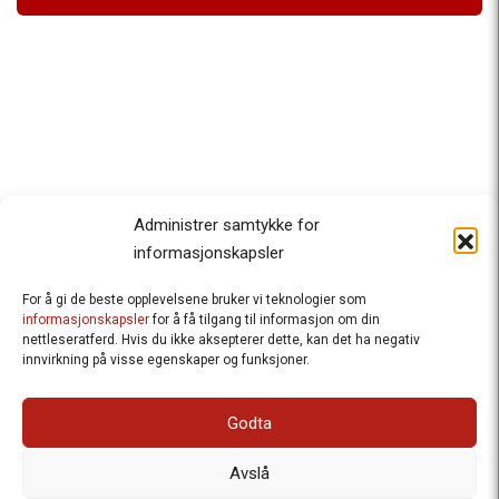
Administrer samtykke for
informasjonskapsler
For å gi de beste opplevelsene bruker vi teknologier som
Besteforeldrenes klimaaksjon
informasjonskapsler
for å få tilgang til informasjon om din
nettleseratferd. Hvis du ikke aksepterer dette, kan det ha negativ
Ansvarlig redaktør
: Halfdan Wiik |
innvirkning på visse egenskaper og funksjoner.
halfdan.wiik@besteforeldrene.no
| 971 96 809
Besøksadresse
: Hausmannsgt. 19, 0182 Oslo
Godta
Postadresse
: Postboks 1231 Vika, 0110 Oslo.
E-post
: post@besteforeldreaksjonen.no
Avslå
Organisasjonsnummer
: 998 636 779