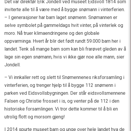
Det var direktør Erik Jondell ved museet Eidsvoll 1814 som
inviterte alle til å være med å bygge snømann i vinterferien.
– I generasjoner har barn laget snømenn. Snømannen er
selve symbolet på gammeldags hvit vinter, på vinterlek og
moro. Nå truer klimaendringene og den globale
oppvarminga. Hvert år blir det født rundt 59.000 barn her i
landet. Tenk så mange barn som kan bli frarøvet gleden av å
lage sin egen snømann, hvis vi ikke gjør noe alle mann, sier
Jondell.
– Vi innkaller rett og slett til Snømennenes riksforsamling i
vinterferien, og trenger hjelp til å bygge 112 snømenn i
parken ved Eidsvollsbygningen. Der står eidsvollsmennene
Falsen og Christie frosset i is, og venter på de 112 i den
historiske forsamlingen. Vi tror dette kommer til å bli en
utrolig flott og morsom gjeng! ‪
I 2014 spurte museet barn og unge over hele landet hva de