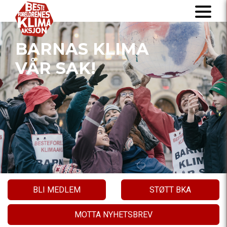
BARNAS KLIMA
VÅR SAK!
BLI MEDLEM
STØTT BKA
MOTTA NYHETSBREV