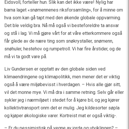
Eidsvoll, forteller hun. Slik kan det ikke være! Nylig har
barna laget «snømennenes riksforsamling», for å minne om
hva som kan gå tapt med den økende globale oppvarming.
Det ble veldig bra. Nå må også vi besteforeldre ta ansvar
og stå i lag. Vi må gjøre vårt for at våre etterkommere også
får glede av de nære ting som snøkrystaller, snømenn,
snøhuler, hestehov og rumpetroll. Vi har fire årstider, og de
må vi ta godt vare på.
Liv Gundersen er opptatt av den globale siden ved
klimaendringene og klimapolitikk, men mener det er viktig
også å være miljøbevisst i hverdagen. – Hvis alle gjør sitt,
vil det monne mye. Vi må dra i samme retning. Selv går eller
sykler jeg i nærmiljøet i stedet for å kjøre bil, og jeg kjører
kollektivtransport onm det er mulig. Jeg kildesorter søpla
og kjøper økologiske varer. Kortreist mat er også viktig-.
– Er du pessimistisk på vegne av jorda og utviklingen? –