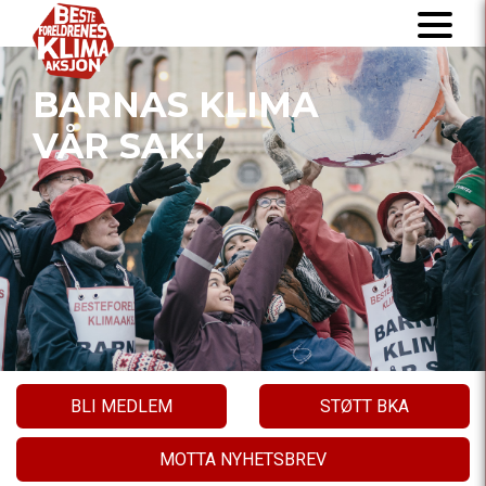
BARNAS KLIMA
VÅR SAK!
BLI MEDLEM
STØTT BKA
MOTTA NYHETSBREV