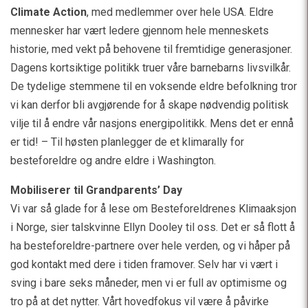
Climate Action
, med
medlemmer over hele USA. Eldre
mennesker har vært ledere gjennom hele menneskets
historie, med vekt på behovene til fremtidige generasjoner.
Dagens kortsiktige politikk truer våre barnebarns livsvilkår.
De tydelige stemmene til en voksende eldre befolkning tror
vi kan derfor bli avgjørende for å skape nødvendig politisk
vilje til å endre vår nasjons energipolitikk. Mens det er ennå
er tid! – Til høsten planlegger de et klimarally for
besteforeldre og andre eldre i Washington.
Mobiliserer til Grandparents’ Day
Vi var så glade for å lese om Besteforeldrenes Klimaaksjon
i Norge, sier talskvinne Ellyn Dooley til oss. Det er så flott å
ha besteforeldre-partnere over hele verden, og vi håper på
god kontakt med dere i tiden framover. Selv har vi vært i
sving i bare seks måneder, men vi er full av optimisme og
tro på at det nytter. Vårt hovedfokus vil være å påvirke