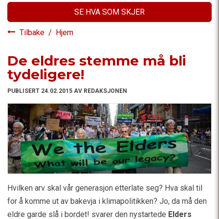
SE HVA SOM SKJER
Tilbake
/
Hjem
De eldres stemme må bli
tydeligere!
PUBLISERT 24.02.2015 AV REDAKSJONEN
Hvilken arv skal vår generasjon etterlate seg? Hva skal til
for å komme ut av bakevja i klimapolitikken? Jo, da må den
eldre garde slå i bordet! svarer den nystartede
Elders