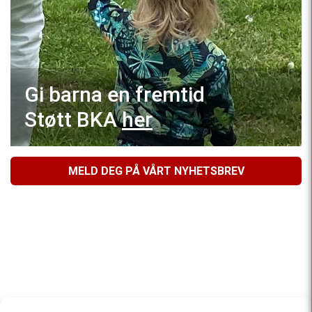
Gi barna en fremtid
Støtt BKA
her
MELD DEG PÅ VÅRT NYHETSBREV