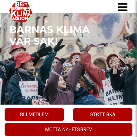
BARNAS KLIMA
VÅR SAK!
BLI MEDLEM
STØTT BKA
MOTTA NYHETSBREV