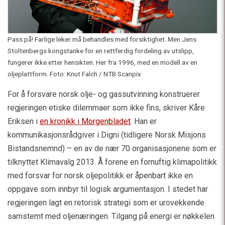
Pass på! Farlige leker må behandles med forsiktighet. Men Jens
Stoltenbergs kongstanke for en rettferdig fordeling av utslipp,
fungerer ikke etter hensikten. Her fra 1996, med en modell av en
oljeplattform. Foto: Knut Falch / NTB Scanpix
For å forsvare norsk olje- og gassutvinning konstruerer
regjeringen etiske dilemmaer som ikke fins, skriver Kåre
Eriksen i
en kronikk i Morgenbladet
. Han er
kommunikasjonsrådgiver i Digni (tidligere Norsk Misjons
Bistandsnemnd) – en av de nær 70 organisasjonene som er
tilknyttet Klimavalg 2013. Å forene en fornuftig klimapolitikk
med forsvar for norsk oljepolitikk er åpenbart ikke en
oppgave som innbyr til logisk argumentasjon. I stedet har
regjeringen lagt en retorisk strategi som er urovekkende
samstemt med oljenæringen. Tilgang på energi er nøkkelen