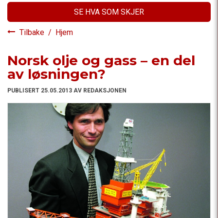
SE HVA SOM SKJER
Tilbake
/
Hjem
Norsk olje og gass – en del
av løsningen?
PUBLISERT 25.05.2013 AV REDAKSJONEN