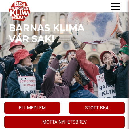
BARNAS KLIMA
VÅR SAK!
BLI MEDLEM
STØTT BKA
MOTTA NYHETSBREV