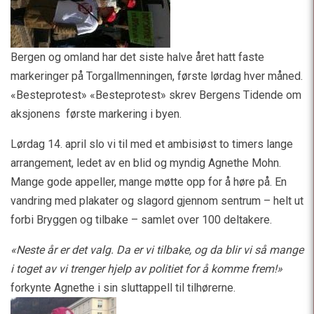
Bergen og omland har det siste halve året hatt faste
markeringer på Torgallmenningen, første lørdag hver måned.
«Besteprotest» «Besteprotest» skrev Bergens Tidende om
aksjonens første markering i byen.
Lørdag 14. april slo vi til med et ambisiøst to timers lange
arrangement, ledet av en blid og myndig Agnethe Mohn.
Mange gode appeller, mange møtte opp for å høre på. En
vandring med plakater og slagord gjennom sentrum – helt ut
forbi Bryggen og tilbake – samlet over 100 deltakere.
«Neste år er det valg. Da er vi tilbake, og da blir vi så mange
i toget av vi trenger hjelp av politiet for å komme frem!»
forkynte Agnethe i sin sluttappell til tilhørerne.