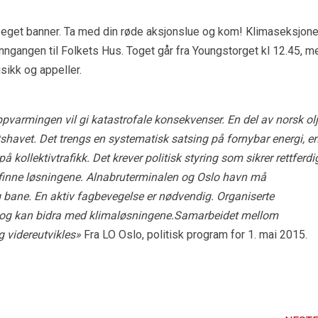
eget banner. Ta med din røde aksjonslue og kom! Klimaseksjon
nngangen til Folkets Hus. Toget går fra Youngstorget kl 12.45, m
ikk og appeller.
pvarmingen vil gi katastrofale konsekvenser. En del av norsk ol
ntshavet. Det trengs en systematisk satsing på fornybar energi, e
å kollektivtrafikk. Det krever politisk styring som sikrer rettferdi
 å finne løsningene. Alnabruterminalen og Oslo havn må
 og bane. En aktiv fagbevegelse er nødvendig. Organiserte
 og kan bidra med klimaløsningene.Samarbeidet mellom
 videreutvikles»
Fra LO Oslo, politisk program for 1. mai 2015.