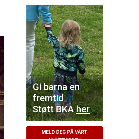
Gi barna en
fremtid
Støtt BKA
her
MELD DEG PÅ VÅRT