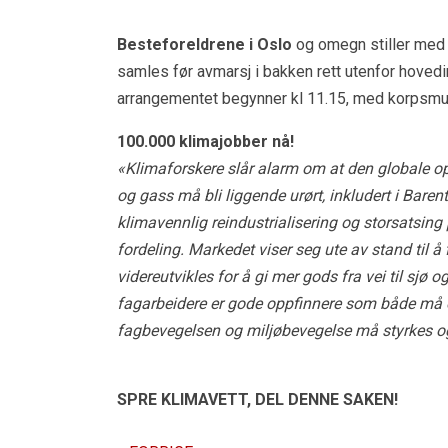
Besteforeldrene i Oslo
og omegn stiller med 
samles før avmarsj i bakken rett utenfor hovedi
arrangementet begynner kl 11.15, med korpsmus
100.000 klimajobber nå!
«Klimaforskere slår alarm om at den globale op
og gass må bli liggende urørt, inkludert i Bare
klimavennlig reindustrialisering og storsatsing p
fordeling. Markedet viser seg ute av stand til
videreutvikles for å gi mer gods fra vei til sjø
fagarbeidere er gode oppfinnere som både må
fagbevegelsen og miljøbevegelse må styrkes og
SPRE KLIMAVETT,
DEL DENNE SAKEN!