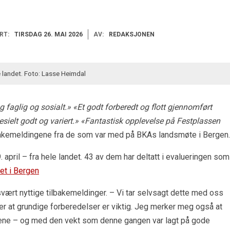
RT:
TIRSDAG 26. MAI 2026
AV:
REDAKSJONEN
 landet. Foto: Lasse Heimdal
faglig og sosialt.» «Et godt forberedt og flott gjennomført
sielt godt og variert.» «Fantastisk opplevelse på Festplassen
lbakemeldingene fra de som var med på BKAs landsmøte i Bergen.
april – fra hele landet. 43 av dem har deltatt i evalueringen som
et i Bergen
ært nyttige tilbakemeldinger. – Vi tar selvsagt dette med oss
r at grundige forberedelser er viktig. Jeg merker meg også at
gene – og med den vekt som denne gangen var lagt på gode