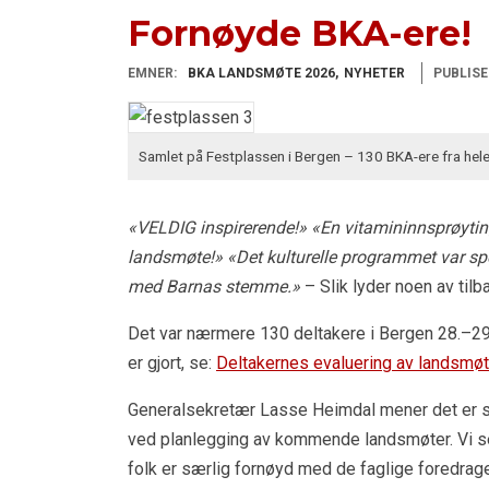
Fornøyde BKA-ere!
EMNER:
BKA LANDSMØTE 2026
NYHETER
PUBLISE
Samlet på Festplassen i Bergen – 130 BKA-ere fra hele
«VELDIG inspirerende!» «En vitamininnsprøyting 
landsmøte!» «Det kulturelle programmet var spe
med Barnas stemme.»
– Slik lyder noen av ti
Det var nærmere 130 deltakere i Bergen 28.–29. 
er gjort, se:
Deltakernes evaluering av landsmøt
Generalsekretær Lasse Heimdal mener det er sv
ved planlegging av kommende landsmøter. Vi se
folk er særlig fornøyd med de faglige foredra