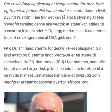
Det er selvfølgelig gledelig at Norge stemte for, men først
og fremst at ja-flertallet var så stort –
sier nestleder i BKA,
Øyvind Wistrøm. Han tror det kan få stor betydning at FNs
hovedforsamling denne uka vedtok at stater kan stilles til
ansvar for klimaskader. – Og legg merke til at Kina stemte
for, det er viktigere enn at USA gikk imot!
FAKTA:
141 land stemte for denne FN-resolusjonen, 28
land avsto og 8 stemte imot. Vedtaket er en støtte til
kjennelsen fra FN-domstolen (ICJ) i fjor sommer, som slår
fast at stater har juridisk plikt i henhold til folkeretten til å
beskytte klimaet. Unnlatelse kan være et lovbrudd som
medfører erstatningsansvar overfor sårbare land.