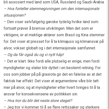
bli assosiert med land som USA, Russland og Saudi-Arabia.
– Hva forteller stemmegivningen om den internasjonale
situasjonen?
– Den viser selvfølgelig ganske tydelig hvilke land som
fortsatt prøver å bremse utviklingen. Men det som er
viktigere, er at mektige aktører som Brasil og Kina stemmer
for. Det viser at presset for å ta klimajuss og klimansvar på
alvor, vokser globalt og i det internasjonale samfunnet.
– Og da får også du og vi nytt håp!
– Det er klart. Ikke fordi alle plutselig er enige, men fordi
myndigheter og stater blir dyttet i en bestemt retning. For
oss som jobber på på grasrota gir det en følelse av at det
faktisk har effekt. Det viser at argumentene våre blir tatt
mer på alvor, og at myndigheter etter hvert tvinges til å ta
ansvar for konsekvensene av politikken sin.
– Hva tror du blir det neste store steget?
– Jeg tror vi kommer til å se flere rettssaker og sterkere