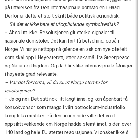
på uttalelsen fra Den internasjonale domstolen i Haag.
Derfor er dette et stort skritt både politisk og juridisk.
– Så det er ikke bare et uforpliktende symbolvedtak?
– Absolutt ikke. Resolusjonen gir sterke signaler til
nasjonale domstoler. Det kan fort få betydning, også i
Norge. Vi har jo nettopp nå gående en sak om nye oljefelt
som skal opp i Høyesterett, etter søksmål fra Greenpeace
og Natur og Ungdom. Og da blir slike internasjonale føringer
i høyeste grad relevante.
– Var det forventa, vil du si, at Norge stemte for
resolusjonen?
– Ja og nei. Det satt nok litt langt inne, og kan åpenbart få
konsekvenser som mange i vårt petreoleum-industrielle
kompleks misliker. På den annen side ville det vært
oppsiktsvekkende om Norge hadde stemt imot, siden over
140 land og hele EU støttet resolusjonen. Vi ønsker ikke å