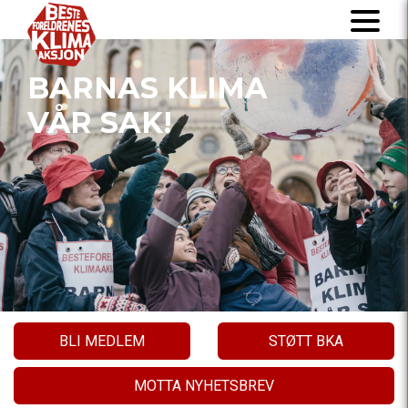
BARNAS KLIMA
VÅR SAK!
BLI MEDLEM
STØTT BKA
MOTTA NYHETSBREV