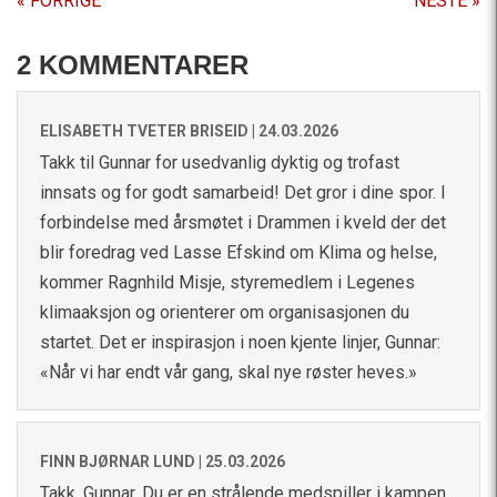
« FORRIGE
NESTE »
2 KOMMENTARER
ELISABETH TVETER BRISEID |
24.03.2026
Takk til Gunnar for usedvanlig dyktig og trofast
innsats og for godt samarbeid! Det gror i dine spor. I
forbindelse med årsmøtet i Drammen i kveld der det
blir foredrag ved Lasse Efskind om Klima og helse,
kommer Ragnhild Misje, styremedlem i Legenes
klimaaksjon og orienterer om organisasjonen du
startet. Det er inspirasjon i noen kjente linjer, Gunnar:
«Når vi har endt vår gang, skal nye røster heves.»
FINN BJØRNAR LUND |
25.03.2026
Takk, Gunnar. Du er en strålende medspiller i kampen