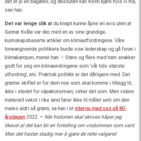
det er jo en bagatell, og dessuten kan Kirsti kjøre hvis vi må,
sier han.
Det var lenge slik a
t du knapt kunne åpne en avis uten at
Gunnar Kvåle var der, med en av sine grundige,
kunnskapsbaserte artikler om klimautfordringene. Våre
toneangivende politikere burde vise lederskap og gå foran i
klimakampen, mener han. – Støre og flere med ham snakker
godt for seg om klimaendringene som ‘vår tids største
utfordring’, etc. Praktisk politikk er det dårligere med. Det
grønne skiftet er for dem noe som skal komme i tillegg til,
ikke i stedet for oljeøkonomien, virker det som. Men videre
materiell vekst i rike land fører ikke til målet selv om den
males aldri så grønn, sa han i et
intervju med oss på 80-
årsdagen
2022.
–
Når historien skal skrives håper jeg
likevel at det kan bli en fortelling om visdommen som vant.
Men det haster stadig mer å gjøre de rette valgene!