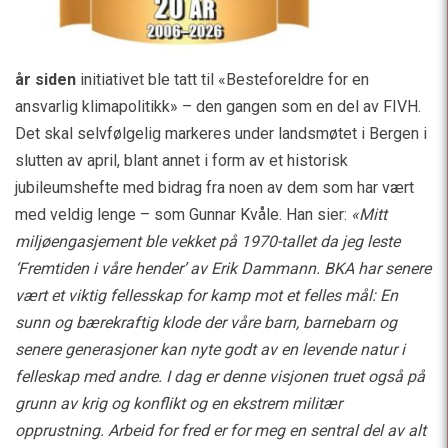
år siden
initiativet ble tatt til «Besteforeldre for en
ansvarlig klimapolitikk» – den gangen som en del av FIVH.
Det skal selvfølgelig markeres under landsmøtet i Bergen i
slutten av april, blant annet i form av et historisk
jubileumshefte med bidrag fra noen av dem som har vært
med veldig lenge – som Gunnar Kvåle. Han sier:
«Mitt
miljøengasjement ble vekket på 1970-tallet da jeg leste
‘Fremtiden i våre hender’ av Erik Dammann. BKA har senere
vært et viktig fellesskap for kamp mot et felles mål: En
sunn og bærekraftig klode der våre barn, barnebarn og
senere generasjoner kan nyte godt av en levende natur i
felleskap med andre. I dag er denne visjonen truet også på
grunn av krig og konflikt og en ekstrem militær
opprustning. Arbeid for fred er for meg en sentral del av alt