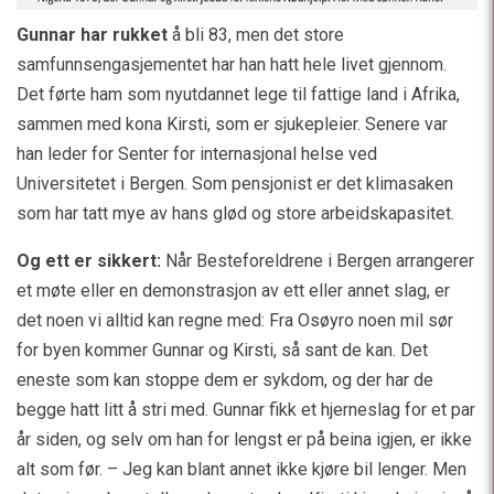
Gunnar har rukket
å bli 83, men det store
samfunnsengasjementet har han hatt hele livet gjennom.
Det førte ham som nyutdannet lege til fattige land i Afrika,
sammen med kona Kirsti, som er sjukepleier. Senere var
han leder for Senter for internasjonal helse ved
Universitetet i Bergen. Som pensjonist er det klimasaken
som har tatt mye av hans glød og store arbeidskapasitet.
Og ett er sikkert:
Når Besteforeldrene i Bergen arrangerer
et møte eller en demonstrasjon av ett eller annet slag, er
det noen vi alltid kan regne med: Fra Osøyro noen mil sør
for byen kommer Gunnar og Kirsti, så sant de kan. Det
eneste som kan stoppe dem er sykdom, og der har de
begge hatt litt å stri med. Gunnar fikk et hjerneslag for et par
år siden, og selv om han for lengst er på beina igjen, er ikke
alt som før. – Jeg kan blant annet ikke kjøre bil lenger. Men