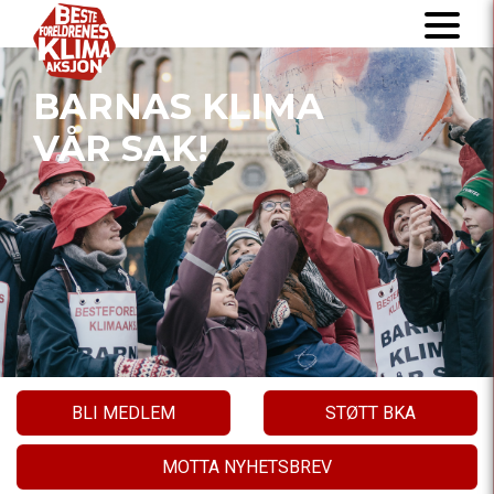
BARNAS KLIMA
VÅR SAK!
BLI MEDLEM
STØTT BKA
MOTTA NYHETSBREV