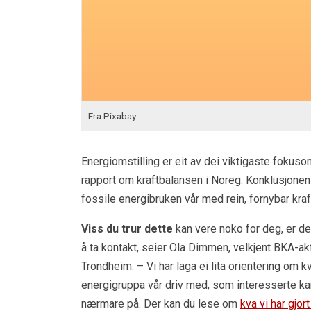
Fra Pixabay
Energiomstilling er eit av dei viktigaste fokuso
rapport om kraftbalansen i Noreg. Konklusjonen 
fossile energibruken vår med rein, fornybar kra
Viss du trur dette
kan vere noko for deg, er de
å ta kontakt, seier Ola Dimmen, velkjent BKA-akt
Trondheim. – Vi har laga ei lita orientering om k
energigruppa vår driv med, som interesserte ka
nærmare på. Der kan du lese om
kva vi har gjort 