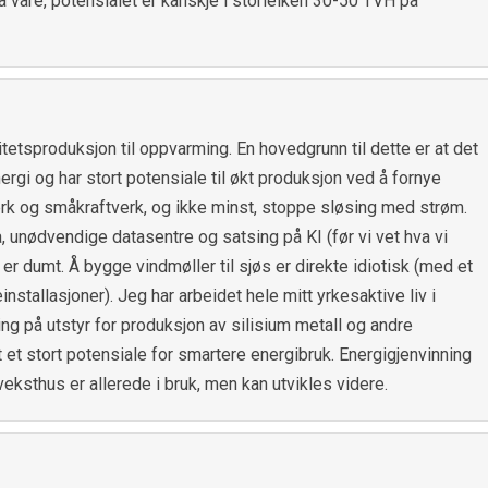
a våre, potensialet er kanskje i storleiken 30-50 TVH på
itetsproduksjon til oppvarming. En hovedgrunn til dette er at det
energi og har stort potensiale til økt produksjon ved å fornye
rk og småkraftverk, og ikke minst, stoppe sløsing med strøm.
 unødvendige datasentre og satsing på KI (før vi vet hva vi
 er dumt. Å bygge vindmøller til sjøs er direkte idiotisk (med et
nstallasjoner). Jeg har arbeidet hele mitt yrkesaktive liv i
ng på utstyr for produksjon av silisium metall og andre
et et stort potensiale for smartere energibruk. Energigjenvinning
veksthus er allerede i bruk, men kan utvikles videre.