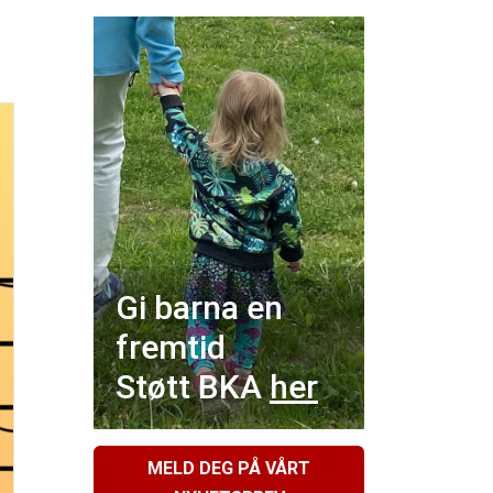
Gi barna en
fremtid
Støtt BKA
her
MELD DEG PÅ VÅRT