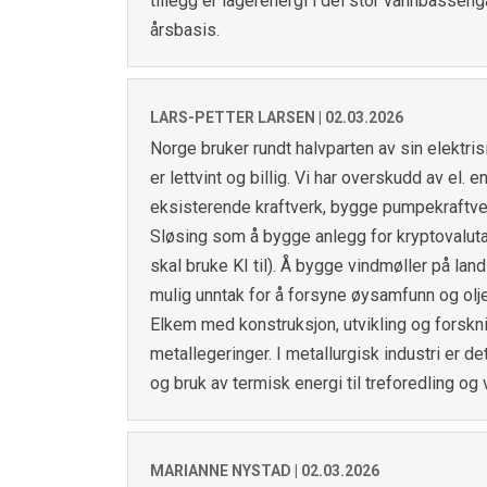
tillegg er lagerenergi i dei stor vannbasseng
årsbasis.
LARS-PETTER LARSEN |
02.03.2026
Norge bruker rundt halvparten av sin elektris
er lettvint og billig. Vi har overskudd av el. 
eksisterende kraftverk, bygge pumpekraftve
Sløsing som å bygge anlegg for kryptovaluta,
skal bruke KI til). Å bygge vindmøller på land
mulig unntak for å forsyne øysamfunn og oljei
Elkem med konstruksjon, utvikling og forskni
metallegeringer. I metallurgisk industri er d
og bruk av termisk energi til treforedling og 
MARIANNE NYSTAD |
02.03.2026