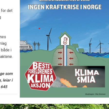
 for det
og
enes
nlag
 både i
maktene.
ange som
 leiar i
 645