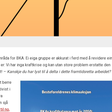
mråda for BKA. Ei eiga gruppe er akkurat i ferd med å revidere ei
er: Vi har inga kraftkrise og kan utan store problem erstatte den
ft! –
Kanskje du har lyst til å delta i dette framtidsretta arbeidet?
t berre
ivist i
va
n sjå
til no,