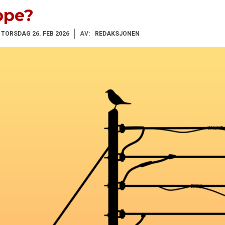
uppe?
TORSDAG 26. FEB 2026
AV:
REDAKSJONEN