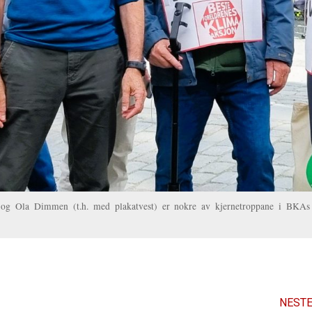
n og Ola Dimmen (t.h. med plakatvest) er nokre av kjernetroppane i BKAs
NESTE