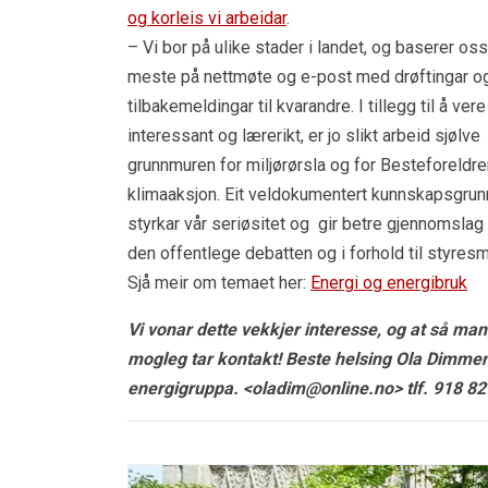
og korleis vi arbeidar
.
– Vi bor på ulike stader i landet, og baserer oss
meste på nettmøte og e-post med drøftingar 
tilbakemeldingar til kvarandre. I tillegg til å vere
interessant og lærerikt, er jo slikt arbeid sjølve
grunnmuren for miljørørsla og for Besteforeldr
klimaaksjon. Eit veldokumentert kunnskapsgrun
styrkar vår seriøsitet og gir betre gjennomslag
den offentlege debatten og i forhold til styres
Sjå meir om temaet her:
Energi og energibruk
Vi vonar dette vekkjer interesse, og at så m
mogleg tar kontakt! Beste helsing Ola Dimmen,
energigruppa. <oladim@online.no> tlf. 918 82