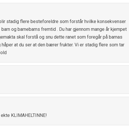
blir stadig flere besteforeldre som forstår hvilke konsekvenser
re barn og barnebarns fremtid . Du har gjennom mange år kjempet
engemakta skal forstå og snu dette ranet som foregår på barnas
åper at du ser at den bærer frukter. Vi er stadig flere som tar
fold
en ekte KLIMAHELTINNE!