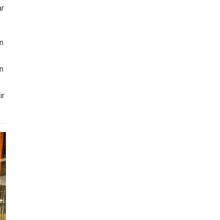
ar
en
en
ir