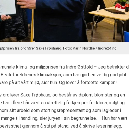
jøprisen fra ordfører Saxe Frøshaug. Foto: Karin Nordlie / Indre24.no
mmunale klima- og miljøprisen fra Indre Østfold – Jeg betrakter d
l Besteforeldrenes klimaaksjon, som har gjort en veldig god jobb
are på alt vårt miljø, sier hun. Og lover å fortsette kampen!
ordfører Saxe Frøshaug, og består av diplom, blomster og en
r i flere tiår vært en utrettelig forkjemper for klima, miljø og
nnom sitt arbeid som stortingsrepresentant og som lagleder i
mange til handling, sier juryen i sin begrunnelse. – Hun har vært
bevissthet gjennom å stå på stand, ved å skrive leserinnlegg,