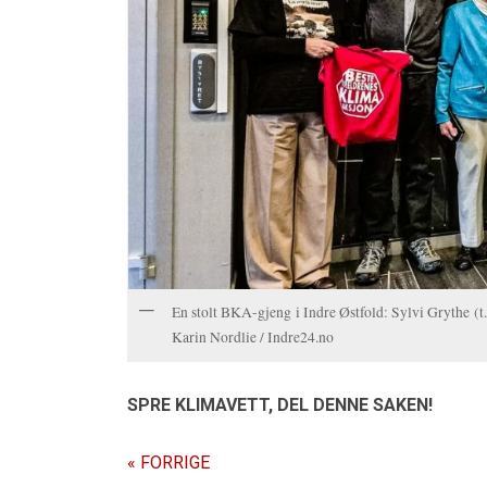
En stolt BKA-gjeng i Indre Østfold: Sylvi Grythe (
Karin Nordlie / Indre24.no
SPRE KLIMAVETT,
DEL DENNE SAKEN!
« FORRIGE