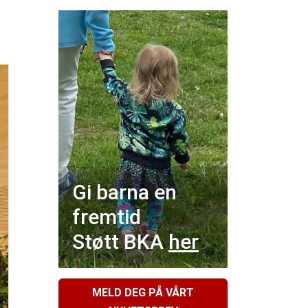
Gi barna en
fremtid
Støtt BKA
her
MELD DEG PÅ VÅRT