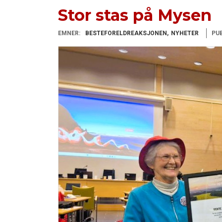
Stor stas på Mysen
EMNER:
BESTEFORELDREAKSJONEN
NYHETER
PUB