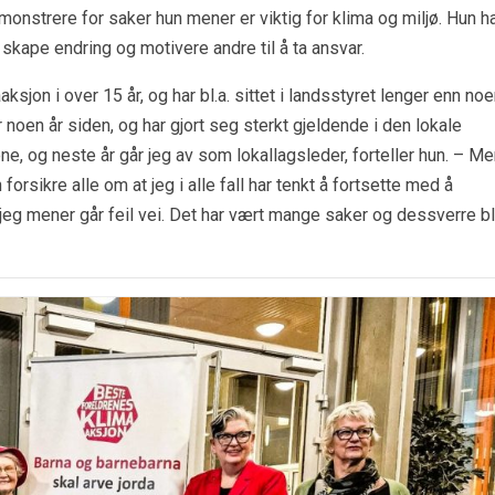
onstrere for saker hun mener er viktig for klima og miljø. Hun h
skape endring og motivere andre til å ta ansvar.
sjon i over 15 år, og har bl.a. sittet i landsstyret lenger enn no
 noen år siden, og har gjort seg sterkt gjeldende i den lokale
e, og neste år går jeg av som lokallagsleder, forteller hun. – M
 forsikre alle om at jeg i alle fall har tenkt å fortsette med å
eg mener går feil vei. Det har vært mange saker og dessverre bl