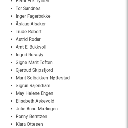
Bernt Erik Tylden
Tor Sandnes
Inger Fagerbakke
Åslaug Alsaker
Trude Robert
Astrid Rodar
Arnt E. Bukkvoll
Ingrid Russøy
Signe Marit Toften
Gjertrud Skipsfjord
Marit Solbakken-Nøttestad
Sigrun Rajendram
May Helene Engen
Elisabeth Askevold
Julie Anne Mælingen
Ronny Berntzen
Klara Ottesen