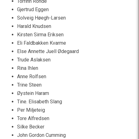
Torfinn Rohde
Gjertrud Eggen
Solveig Høegh-Larsen
Harald Knudsen
Kirsten Sirma Eriksen
Eli Faldbakken Kvarme
Else Annette Juell Ødegaard
Trude Aslaksen
Rina Ihlen
Anne Rolfsen
Trine Steen
Øystein Haram
Tine. Elisabeth Slang
Per Miljeteig
Tore Alfredsen
Silke Becker
John Gordon Cumming