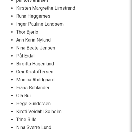
pål toft-eriksen
Kirsten Margrethe Limstrand
Runa Heggernes
Inger Pauline Landsem
Thor Bjørlo
Ann Karin Nyland
Nina Beate Jensen
Pål Erdal
Birgitta Hagenlund
Geir Kristoffersen
Monica Abildgaard
Frans Bohlander
Ola Rui
Hege Gundersen
Kirsti Veidahl Solheim
Trine Bille
Nina Sverre Lund