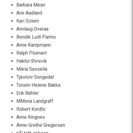
Barbara Meier
Ane Aadland
Kari Solem
Annlaug Overaa
Bendik Ludt Parmo
Anne Kampmann
Ralph Pluimert
Haktor Øvrevik
Maria Sassella
Tjøstolv Songedal
Torunn-Helene Bakka
Erik Bøhler
MMona Landgraff
Robert Kordts
Anne Ringnes
Anne-Grethe Gregersen