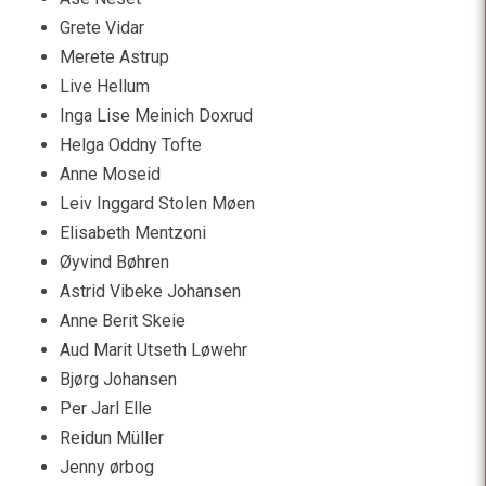
Grete Vidar
Merete Astrup
Live Hellum
Inga Lise Meinich Doxrud
Helga Oddny Tofte
Anne Moseid
Leiv Inggard Stolen Møen
Elisabeth Mentzoni
Øyvind Bøhren
Astrid Vibeke Johansen
Anne Berit Skeie
Aud Marit Utseth Løwehr
Bjørg Johansen
Per Jarl Elle
Reidun Müller
Jenny ørbog