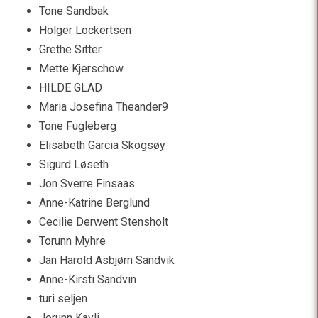
Tone Sandbak
Holger Lockertsen
Grethe Sitter
Mette Kjerschow
HILDE GLAD
Maria Josefina Theander9
Tone Fugleberg
Elisabeth Garcia Skogsøy
Sigurd Løseth
Jon Sverre Finsaas
Anne-Katrine Berglund
Cecilie Derwent Stensholt
Torunn Myhre
Jan Harold Asbjørn Sandvik
Anne-Kirsti Sandvin
turi seljen
Jorunn Kavli