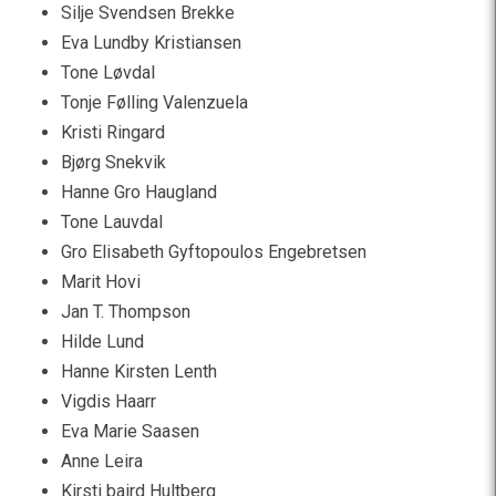
Silje Svendsen Brekke
Eva Lundby Kristiansen
Tone Løvdal
Tonje Følling Valenzuela
Kristi Ringard
Bjørg Snekvik
Hanne Gro Haugland
Tone Lauvdal
Gro Elisabeth Gyftopoulos Engebretsen
Marit Hovi
Jan T. Thompson
Hilde Lund
Hanne Kirsten Lenth
Vigdis Haarr
Eva Marie Saasen
Anne Leira
Kirsti baird Hultberg