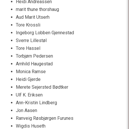
Heidi Andreassen
marit thune thorshaug
Aud Marit Utserh
Tore Krossli
Ingeborg Lobben Gjennestad
Sverre Lillestøl
Tore Hassel
Torbjørn Pedersen
Arnhild Haugestad
Monica Ramse
Heidi Gjerde
Merete Sejersted Bødtker
Ulf K. Eriksen
Ann-Kristin Lindberg
Jon Aasen
Ranveig Røsbjørgen Furunes
Wigdis Huseth