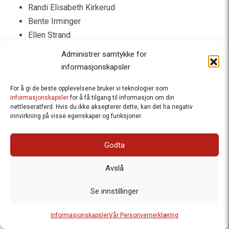
Randi Elisabeth Kirkerud
Bente Irminger
Ellen Strand
Terje Refsnes
Administrer samtykke for
Hanne Birgitte Fodstad
informasjonskapsler
Randi Kaarhus
For å gi de beste opplevelsene bruker vi teknologier som
Bodil Myhr
informasjonskapsler
for å få tilgang til informasjon om din
Marit Høgåsen
nettleseratferd. Hvis du ikke aksepterer dette, kan det ha negativ
innvirkning på visse egenskaper og funksjoner.
Randi Giæver
Anne Grete Frøseth
Godta
anna asgard
Anne Storrusten
Avslå
Åsa Øvrebø Stav
Odleiv Olesen
Se innstillinger
Ronny Nymark Johannessen
Bodil Martens
Informasjonskapsler
Vår Personvernerklæring
Grete Holmsen