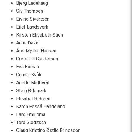
Bjørg Ladehaug
Siv Thomsen
Eivind Sivertsen
Eilef Landsverk
Kirsten Elisabeth Stien
Anne David
Åse Møller-Hansen
Grete Lill Gundersen
Eva Boman
Gunnar Kvåle
Anette Midttveit
Stein Ødemark
Elisabet B Breen
Karen Fosså Handeland
Lars Emil oma
Tore Gleditsch
Olaug Kristine Østlie Bringager