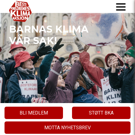
BARNAS KLIMA
VÅR SAK!
BLI MEDLEM
STØTT BKA
MOTTA NYHETSBREV