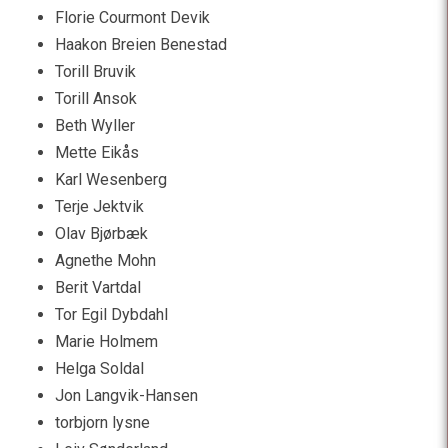
Florie Courmont Devik
Haakon Breien Benestad
Torill Bruvik
Torill Ansok
Beth Wyller
Mette Eikås
Karl Wesenberg
Terje Jektvik
Olav Bjørbæk
Agnethe Mohn
Berit Vartdal
Tor Egil Dybdahl
Marie Holmem
Helga Soldal
Jon Langvik-Hansen
torbjorn lysne