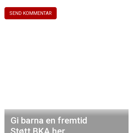
Gi barna en fremtid
Støtt BKA
her