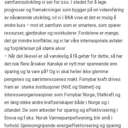
samfunnsutvikling vi ser for oss. I stedet for å lage
prognoser og framskrivinger som bygger på en videreføring
av nåværende utvikling, vil vi i BKA vise at det er mulig å
endre kurs – mot et samfunn som er smartere, som sparer
ressurser, gjenbruker og resirkulerer. Fordelene er mange;
det gir mindre konflikter, og vi tar våre internasjonale avtaler
og forpliktelser på større alvor.
– Når det likevel er så vanskelig å få gehør for dette, så har
det nok flere årsaker. Kanskje er nytt mer spennende enn
sparing og ta vare på? Og vi skal heller ikke glemme
pengenes og særinteressenes makt. Fornybar kraft drives
fram av sterke institusjoner (NVE og Statnet) og
interesseorganisasjoner som Fornybar Norge, Statkraft og
en lang rekke andre kraftselskaper både i Norge og i
utlandet. De som arbeider for sparing og effektivisering i
Enova og f.eks. Norsk Varmepumpeforening, blir små i
forhold. Gjennomgripende energieffektivisering og sparing