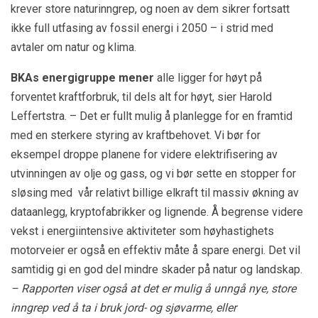
krever store naturinngrep, og noen av dem sikrer fortsatt
ikke full utfasing av fossil energi i 2050 – i strid med
avtaler om natur og klima.
BKAs energigruppe mener
alle ligger for høyt på
forventet kraftforbruk, til dels alt for høyt, sier Harold
Leffertstra. – Det er fullt mulig å planlegge for en framtid
med en sterkere styring av kraftbehovet. Vi bør for
eksempel droppe planene for videre elektrifisering av
utvinningen av olje og gass, og vi bør sette en stopper for
sløsing med vår relativt billige elkraft til massiv økning av
dataanlegg, kryptofabrikker og lignende. Å begrense videre
vekst i energiintensive aktiviteter som høyhastighets
motorveier er også en effektiv måte å spare energi. Det vil
samtidig gi en god del mindre skader på natur og landskap.
– Rapporten viser også at det er mulig å unngå nye, store
inngrep ved å ta i bruk jord- og sjøvarme, eller