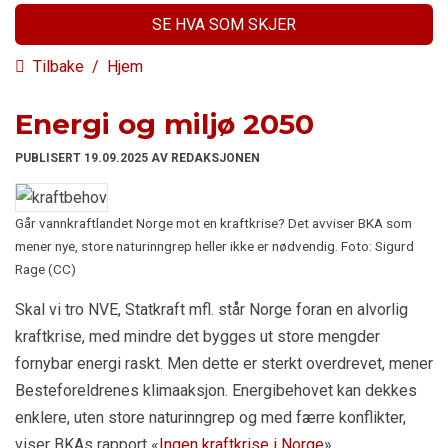
SE HVA SOM SKJER
Tilbake
/
Hjem
Energi og miljø 2050
PUBLISERT 19.09.2025 AV REDAKSJONEN
Går vannkraftlandet Norge mot en kraftkrise? Det avviser BKA som
mener nye, store naturinngrep heller ikke er nødvendig. Foto: Sigurd
Rage (CC)
Skal vi tro NVE, Statkraft mfl. står Norge foran en alvorlig
kraftkrise, med mindre det bygges ut store mengder
fornybar energi raskt. Men dette er sterkt overdrevet, mener
Besteforeldrenes klimaaksjon. Energibehovet kan dekkes
enklere, uten store naturinngrep og med færre konflikter,
viser BKAs rapport «
Ingen kraftkrise i Norge
».