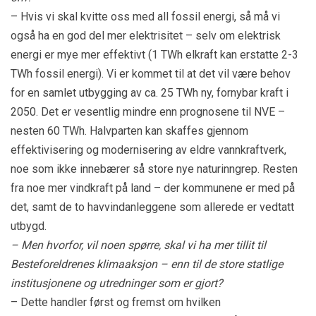
– Hvis vi skal kvitte oss med all fossil energi, så må vi
også ha en god del mer elektrisitet – selv om elektrisk
energi er mye mer effektivt (1 TWh elkraft kan erstatte 2-3
TWh fossil energi). Vi er kommet til at det vil være behov
for en samlet utbygging av ca. 25 TWh ny, fornybar kraft i
2050. Det er vesentlig mindre enn prognosene til NVE –
nesten 60 TWh. Halvparten kan skaffes gjennom
effektivisering og modernisering av eldre vannkraftverk,
noe som ikke innebærer så store nye naturinngrep. Resten
fra noe mer vindkraft på land – der kommunene er med på
det, samt de to havvindanleggene som allerede er vedtatt
utbygd.
– Men hvorfor, vil noen spørre, skal vi ha mer tillit til
Besteforeldrenes klimaaksjon – enn til de store statlige
institusjonene og utredninger som er gjort?
– Dette handler først og fremst om hvilken