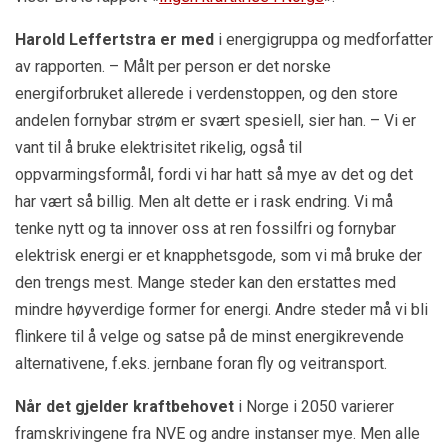
Harold Leffertstra er med
i energigruppa og medforfatter
av rapporten. – Målt per person er det norske
energiforbruket allerede i verdenstoppen, og den store
andelen fornybar strøm er svært spesiell, sier han. – Vi er
vant til å bruke elektrisitet rikelig, også til
oppvarmingsformål, fordi vi har hatt så mye av det og det
har vært så billig. Men alt dette er i rask endring. Vi må
tenke nytt og ta innover oss at ren fossilfri og fornybar
elektrisk energi er et knapphetsgode, som vi må bruke der
den trengs mest. Mange steder kan den erstattes med
mindre høyverdige former for energi. Andre steder må vi bli
flinkere til å velge og satse på de minst energikrevende
alternativene, f.eks. jernbane foran fly og veitransport.
Når det gjelder kraftbehovet
i Norge i 2050 varierer
framskrivingene fra NVE og andre instanser mye. Men alle