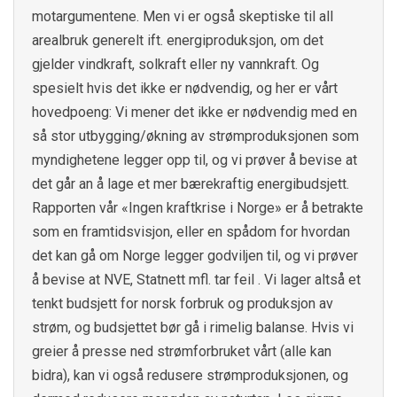
motargumentene. Men vi er også skeptiske til all
arealbruk generelt ift. energiproduksjon, om det
gjelder vindkraft, solkraft eller ny vannkraft. Og
spesielt hvis det ikke er nødvendig, og her er vårt
hovedpoeng: Vi mener det ikke er nødvendig med en
så stor utbygging/økning av strømproduksjonen som
myndighetene legger opp til, og vi prøver å bevise at
det går an å lage et mer bærekraftig energibudsjett.
Rapporten vår «Ingen kraftkrise i Norge» er å betrakte
som en framtidsvisjon, eller en spådom for hvordan
det kan gå om Norge legger godviljen til, og vi prøver
å bevise at NVE, Statnett mfl. tar feil . Vi lager altså et
tenkt budsjett for norsk forbruk og produksjon av
strøm, og budsjettet bør gå i rimelig balanse. Hvis vi
greier å presse ned strømforbruket vårt (alle kan
bidra), kan vi også redusere strømproduksjonen, og