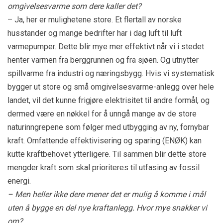
omgivelsesvarme som dere kaller det?
– Ja, her er mulighetene store. Et flertall av norske
husstander og mange bedrifter har i dag luft til luft
varmepumper. Dette blir mye mer effektivt når vi i stedet
henter varmen fra berggrunnen og fra sjøen. Og utnytter
spillvarme fra industri og næringsbygg. Hvis vi systematisk
bygger ut store og små omgivelsesvarme-anlegg over hele
landet, vil det kunne frigjøre elektrisitet til andre formål, og
dermed være en nøkkel for å unngå mange av de store
naturinngrepene som følger med utbygging av ny, fornybar
kraft. Omfattende effektivisering og sparing (ENØK) kan
kutte kraftbehovet ytterligere. Til sammen blir dette store
mengder kraft som skal prioriteres til utfasing av fossil
energi.
– Men heller ikke dere mener det er mulig å komme i mål
uten å bygge en del nye kraftanlegg. Hvor mye snakker vi
om?