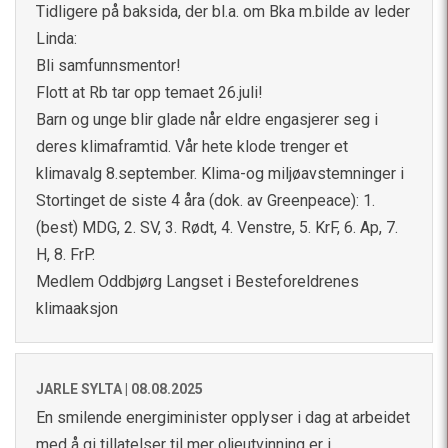
Tidligere på baksida, der bl.a. om Bka m.bilde av leder
Linda:
Bli samfunnsmentor!
Flott at Rb tar opp temaet 26.juli!
Barn og unge blir glade når eldre engasjerer seg i
deres klimaframtid. Vår hete klode trenger et
klimavalg 8.september. Klima-og miljøavstemninger i
Stortinget de siste 4 åra (dok. av Greenpeace): 1.
(best) MDG, 2. SV, 3. Rødt, 4. Venstre, 5. KrF, 6. Ap, 7.
H, 8. FrP.
Medlem Oddbjørg Langset i Besteforeldrenes
klimaaksjon
JARLE SYLTA |
08.08.2025
En smilende energiminister opplyser i dag at arbeidet
med å gi tillatelser til mer oljeutvinning er i