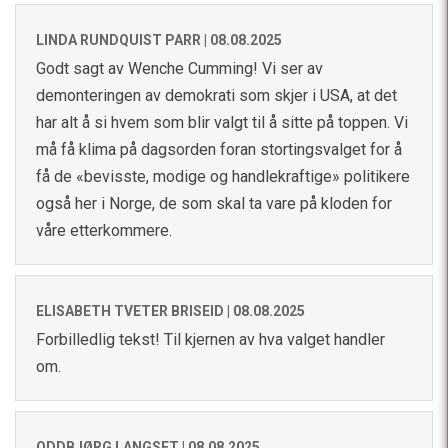
LINDA RUNDQUIST PARR |
08.08.2025
Godt sagt av Wenche Cumming! Vi ser av
demonteringen av demokrati som skjer i USA, at det
har alt å si hvem som blir valgt til å sitte på toppen. Vi
må få klima på dagsorden foran stortingsvalget for å
få de «bevisste, modige og handlekraftige» politikere
også her i Norge, de som skal ta vare på kloden for
våre etterkommere.
ELISABETH TVETER BRISEID |
08.08.2025
Forbilledlig tekst! Til kjernen av hva valget handler
om.
ODDBJØRG LANGSET |
08.08.2025