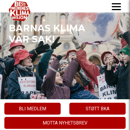
BARNAS KLIMA
VÅR SAK!
BLI MEDLEM
STØTT BKA
MOTTA NYHETSBREV