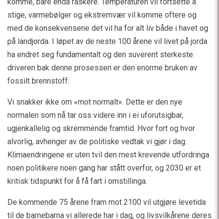
komme, bare enda raskere. Temperaturen vil fortsette å
stige, varmebølger og ekstremvær vil komme oftere og
med de konsekvensene det vil ha for alt liv både i havet og
på landjorda. I løpet av de neste 100 årene vil livet på jorda
ha endret seg fundamentalt og den suverent sterkeste
driveren bak denne prosessen er den enorme bruken av
fossilt brennstoff.
Vi snakker ikke om «mot normalt». Dette er den nye
normalen som nå tar oss videre inn i ei uforutsigbar,
ugjenkallelig og skremmende framtid. Hvor fort og hvor
alvorlig, avhenger av de politiske vedtak vi gjør i dag.
Klimaendringene er uten tvil den mest krevende utfordringa
noen politikere noen gang har stått overfor, og 2030 er et
kritisk tidspunkt for å få fart i omstillinga.
De kommende 75 årene fram mot 2100 vil utgjøre levetida
til de barnebarna vi allerede har i dag, og livsvilkårene deres