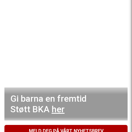
Gi barna en fremtid
Støtt BKA
her
MELD DEG PÅ VÅRT NYHETSBREV