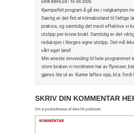
ERIK BØHLER |
15.04.2025
Kjempefint program å gå inn i valgkampen med
Særlig er det fint at klimabistand til fattige 
praksis, og samtidig det mest effektive vi k
utslipp per krone brukt. Samtidig er det viktig
reduksjon i Norges egne utslipp. Det må ikke b
vårt eget land!
Min eneste innvending til hele programmet er a
store bruken vi nordmenn har av flyreiser, bla
gjøres lite ut av. Kunne løftes opp, bl.a. for
SKRIV DIN KOMMENTAR HE
Din e-postadresse vil ikke bli publisert.
KOMMENTAR