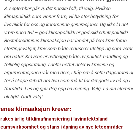
8. september går vi, det norske folk, til valg. Hvilken
klimapolitikk som vinner fram, vil ha stor betydning for
livsvilkår for oss og kommende generasjoner. Og ikke la det
være noen tvil – god klimapolitikk er god sikkerhetspolitikk!
Besteforeldrenes klimaaksjon har landet på fem krav foran
stortingsvalget, krav som både reduserer utslipp og som verne
om natur. Kravene er avhengig både av politisk handling og
folkelig oppslutning. I dette heftet deler vi kravene og
argumentasjonen vår med dere, i håp om å sette dagsorden o
for å skape debatt om hva som må til for det gode liv nå og i
framtida.
Les og gjør deg opp en mening. Velg. La din stemm
bli hørt. Godt valg!
renes klimaaksjon krever:
ukes årlig til klimafinansiering i lavinntektsland
roleumsvirksomhet og stans i åpning av nye leteområder