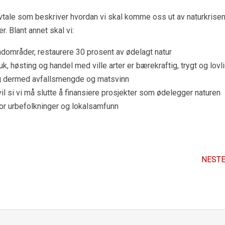
avtale som beskriver hvordan vi skal komme oss ut av naturkrise
. Blant annet skal vi:
ndområder, restaurere 30 prosent av ødelagt natur
uk, høsting og handel med ville arter er bærekraftig, trygt og lovl
og dermed avfallsmengde og matsvinn
il si vi må slutte å finansiere prosjekter som ødelegger naturen
r urbefolkninger og lokalsamfunn
NESTE