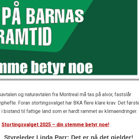
vtalen og naturavtalen fra Montreal må tas på alvor, fastslår
phefte. Foran stortingsvalget har BKA flere klare krav. Det først
 i bistand til fattige land som er hardt rammet av klimaendringer.
:
Stortingsvalget 2025 – din stemme betyr noe!
Styreleder Linda Parr: Det er nå det gjelder!