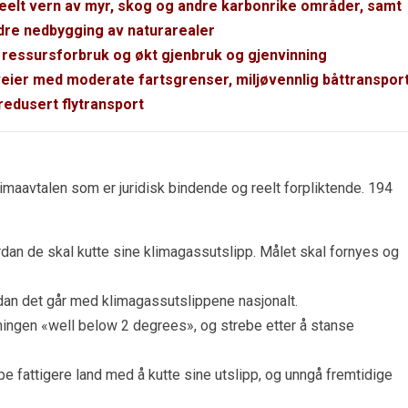
 reelt vern av myr, skog og andre karbonrike områder, samt
dre nedbygging av naturarealer
ig ressursforbruk og økt gjenbruk og gjenvinning
veier med moderate fartsgrenser, miljøvennlig båttranspor
redusert flytransport
limaavtalen som er juridisk bindende og reelt forpliktende. 194
ordan de skal kutte sine klimagassutslipp. Målet skal fornyes og
vordan det går med klimagassutslippene nasjonalt.
mingen «well below 2 degrees», og strebe etter å stanse
pe fattigere land med å kutte sine utslipp, og unngå fremtidige