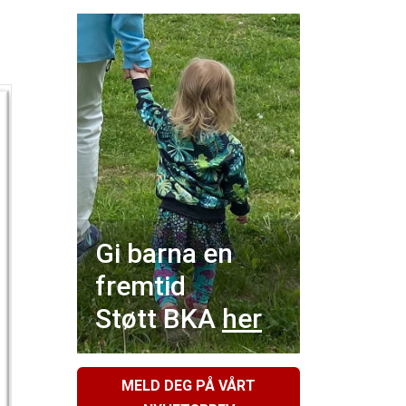
Gi barna en
fremtid
Støtt BKA
her
MELD DEG PÅ VÅRT