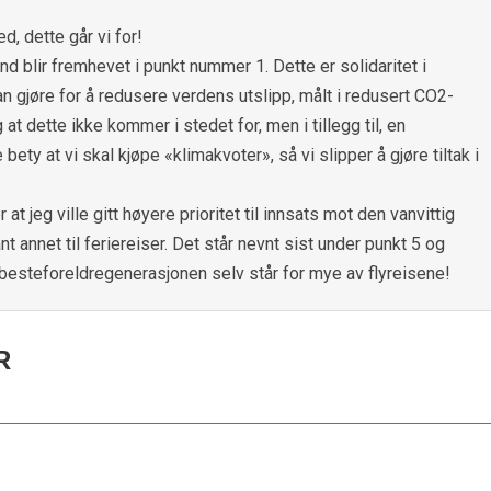
, dette går vi for!
land blir fremhevet i punkt nummer 1. Dette er solidaritet i
an gjøre for å redusere verdens utslipp, målt i redusert CO2-
 at dette ikke kommer i stedet for, men i tillegg til, en
ety at vi skal kjøpe «klimakvoter», så vi slipper å gjøre tiltak i
t jeg ville gitt høyere prioritet til innsats mot den vanvittig
nt annet til feriereiser. Det står nevnt sist under punkt 5 og
di besteforeldregenerasjonen selv står for mye av flyreisene!
R