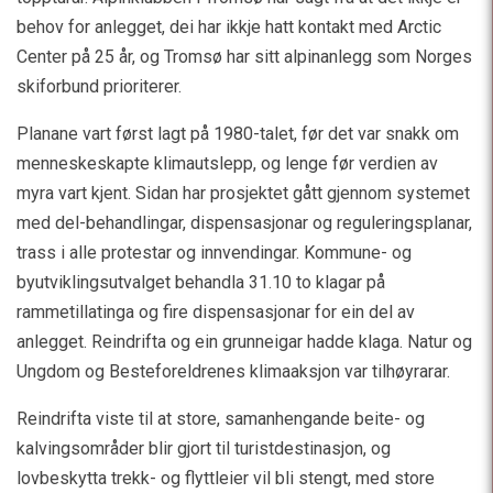
behov for anlegget, dei har ikkje hatt kontakt med Arctic
Center på 25 år, og Tromsø har sitt alpinanlegg som Norges
skiforbund prioriterer.
Planane vart først lagt på 1980-talet, før det var snakk om
menneskeskapte klimautslepp, og lenge før verdien av
myra vart kjent. Sidan har prosjektet gått gjennom systemet
med del-behandlingar, dispensasjonar og reguleringsplanar,
trass i alle protestar og innvendingar. Kommune- og
byutviklingsutvalget behandla 31.10 to klagar på
rammetillatinga og fire dispensasjonar for ein del av
anlegget. Reindrifta og ein grunneigar hadde klaga. Natur og
Ungdom og Besteforeldrenes klimaaksjon var tilhøyrarar.
Reindrifta viste til at store, samanhengande beite- og
kalvingsområder blir gjort til turistdestinasjon, og
lovbeskytta trekk- og flyttleier vil bli stengt, med store