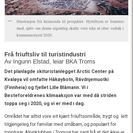
Illustrasjon frå heimesida til prosjektet. Hyttebyen er framleis
med, sjølv om denne eigentleg skulle vore teke ut etter vedtak i
kommunestyret 2020.
Frå friuftsliv til turistindustri
Av Ingunn Elstad, leiar BKA Troms
Det planlagde skituristanlegget Arctic Center på
Kvaløya vil omfatte Håkøybotn, Rávdnjemuotki
(Finnheia) og fjellet Lille Blåmann. Vi i
Besteforeldrenes klimaaksjon var med då striden
toppa seg i 2020, og vi er med i dag.
Området har alltid vore eit kjært friluftsområde, trygt og lett
tilgjengeleg for familiar med småbarn, og populært for
toppturar. Alpinklubben i Tromsø har sagt frå at det ikkje er