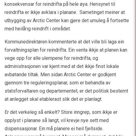
konsekvensar for reindrifta på hele øya. Hensynet til
reindrifta er ikkje avklara i planane. Sametinget meiner at
utbygging av Arctic Center kan gjere det umuleg å fortsette
med heilårig reindrift i området.
Kommunedirektøren kommenterte at det ville bli laga ein
forvaltningsplan for reindrifta. Ein venta ikkje at planen kan
vege opp for alle ulempene for reindrifta, og
administrasjonen var kjent med at det ikkje finst lokale
avbøtande tiltak. Men sidan Arctic Center er godkjent
gjennom tre reguleringsplanar, som er behandla av
statsforvaltaren og departementet, er det politisk bestemt
at anlegget skal etablerast slik det er planlagt.
Er det verkeleg så enkelt? Store inngrep, som ikkje er
opplyst i planane så langt, vil krevje nye sett med
dispensasjonar. Ein må planere ei heil fjellside.