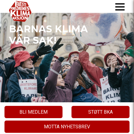
BARNAS KLIMA
VÅR SAK!
BLI MEDLEM
STØTT BKA
MOTTA NYHETSBREV