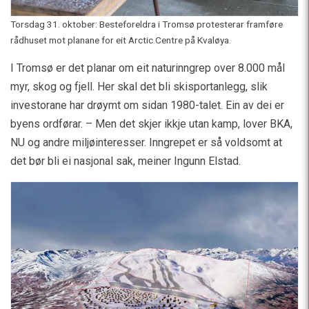
Torsdag 31. oktober: Besteforeldra i Tromsø protesterar framføre
rådhuset mot planane for eit Arctic Centre på Kvaløya.
I Tromsø er det planar om eit naturinngrep over 8.000 mål
myr, skog og fjell. Her skal det bli skisportanlegg, slik
investorane har drøymt om sidan 1980-talet. Ein av dei er
byens ordførar. – Men det skjer ikkje utan kamp, lover BKA,
NU og andre miljøinteresser. Inngrepet er så voldsomt at
det bør bli ei nasjonal sak, meiner Ingunn Elstad.