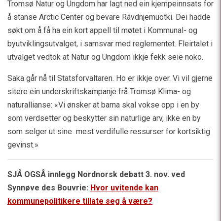
Tromsø Natur og Ungdom har lagt ned ein kjempeinnsats for
å stanse Arctic Center og bevare Rávdnjemuotki. Dei hadde
søkt om å få ha ein kort appell til møtet i Kommunal- og
byutviklingsutvalget, i samsvar med reglementet. Fleirtalet i
utvalget vedtok at Natur og Ungdom ikkje fekk seie noko.
Saka går nå til Statsforvaltaren. Ho er ikkje over. Vi vil gjerne
sitere ein underskriftskampanje frå Tromsø Klima- og
naturallianse: «Vi ønsker at barna skal vokse opp i en by
som verdsetter og beskytter sin naturlige arv, ikke en by
som selger ut sine mest verdifulle ressurser for kortsiktig
gevinst.»
SJÅ OGSÅ innlegg Nordnorsk debatt 3. nov. ved
Synnøve des Bouvrie:
Hvor uvitende kan
kommunepolitikere tillate seg å være?