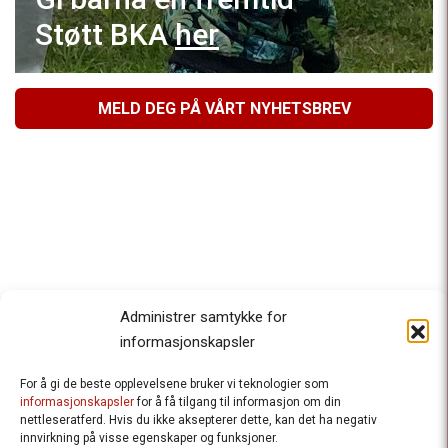
Støtt BKA
her
MELD DEG PÅ VÅRT NYHETSBREV
Administrer samtykke for
informasjonskapsler
For å gi de beste opplevelsene bruker vi teknologier som
Besteforeldrenes klimaaksjon
informasjonskapsler
for å få tilgang til informasjon om din
nettleseratferd. Hvis du ikke aksepterer dette, kan det ha negativ
Ansvarlig redaktør
: Halfdan Wiik |
innvirkning på visse egenskaper og funksjoner.