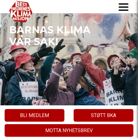
BARNAS KLIMA
VÅR SAK!
BLI MEDLEM
STØTT BKA
MOTTA NYHETSBREV