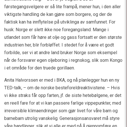
førstegangsvelgere er så lite frampå, mener hun, i den aller
viktigste handling de kan gjøre som borgere, og der de
faktisk kan ha innflytelse på utviklinga av samfunnet. For
husk: Norge er slett ikke noe foregangsland. Mange i
utlandet som får høre at olje og gass fortsatt er den største
industrien her, blir forbløffet. I stedet for å være et godt
forbilde, ser vi at andre land bruker Norge som eksempel
når de forsvarer egen oljeboring i regnskog, slik som Kongo
i et område for den truede gorillaen.
Anita Halvorssen er med i BKA, og nå planlegger hun en ny
TED-talk, – om de norske besteforeldreaktivistene. – Hvis
vi ikke straks får opp farten, jf. de siste hetebølgene, er det
en reell fare for at vi kan passere farlige vippepunkter, med
irreversible klimaendringer som gjør livet for våre barn og
barnebarn utrolig vanskelig. Generasjonsansvaret må styre
våre handlinger, slik at vi alle er med på å gjennomføre en