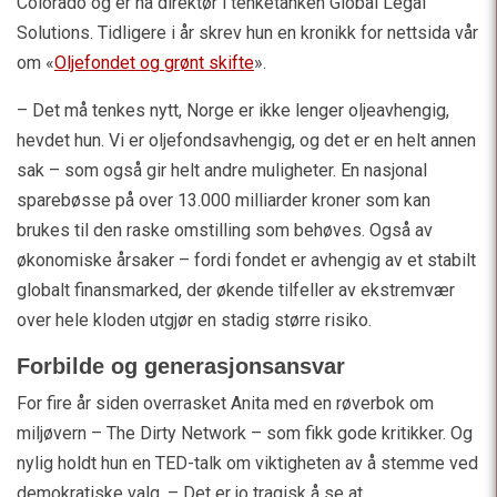
Colorado og er nå direktør i tenketanken Global Legal
Solutions. Tidligere i år skrev hun en kronikk for nettsida vår
om «
Oljefondet og grønt skifte
».
– Det må tenkes nytt, Norge er ikke lenger oljeavhengig,
hevdet hun. Vi er oljefondsavhengig, og det er en helt annen
sak – som også gir helt andre muligheter. En nasjonal
sparebøsse på over 13.000 milliarder kroner som kan
brukes til den raske omstilling som behøves. Også av
økonomiske årsaker – fordi fondet er avhengig av et stabilt
globalt finansmarked, der økende tilfeller av ekstremvær
over hele kloden utgjør en stadig større risiko.
Forbilde og generasjonsansvar
For fire år siden overrasket Anita med en røverbok om
miljøvern – The Dirty Network – som fikk gode kritikker. Og
nylig holdt hun en TED-talk om viktigheten av å stemme ved
demokratiske valg. – Det er jo tragisk å se at