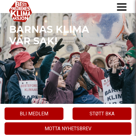
BARNAS KLIMA
VÅR SAK!
BLI MEDLEM
STØTT BKA
MOTTA NYHETSBREV