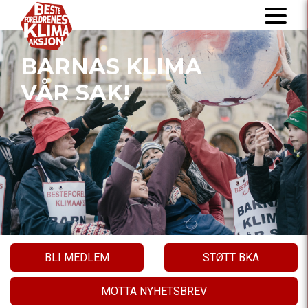
BARNAS KLIMA
VÅR SAK!
BLI MEDLEM
STØTT BKA
MOTTA NYHETSBREV