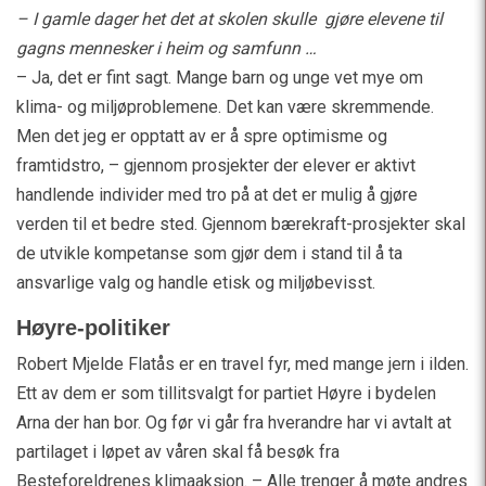
– I gamle dager het det at skolen skulle gjøre elevene til
gagns mennesker i heim og samfunn …
– Ja, det er fint sagt. Mange barn og unge vet mye om
klima- og miljøproblemene. Det kan være skremmende.
Men det jeg er opptatt av er å spre optimisme og
framtidstro, – gjennom prosjekter der elever er aktivt
handlende individer med tro på at det er mulig å gjøre
verden til et bedre sted. Gjennom bærekraft-prosjekter skal
de utvikle kompetanse som gjør dem i stand til å ta
ansvarlige valg og handle etisk og miljøbevisst.
Høyre-politiker
Robert Mjelde Flatås er en travel fyr, med mange jern i ilden.
Ett av dem er som tillitsvalgt for partiet Høyre i bydelen
Arna der han bor. Og før vi går fra hverandre har vi avtalt at
partilaget i løpet av våren skal få besøk fra
Besteforeldrenes klimaaksjon. – Alle trenger å møte andres