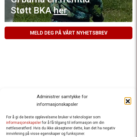
Støtt BKA
her
MELD DEG PÅ VÅRT NYHETSBREV
Administrer samtykke for
informasjonskapsler
For å gi de beste opplevelsene bruker vi teknologier som
Besteforeldrenes klimaaksjon
informasjonskapsler
for å få tilgang til informasjon om din
nettleseratferd. Hvis du ikke aksepterer dette, kan det ha negativ
Ansvarlig redaktør
: Halfdan Wiik |
innvirkning på visse egenskaper og funksjoner.