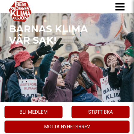
BARNAS KLIMA
VÅR SAK!
BLI MEDLEM
STØTT BKA
MOTTA NYHETSBREV