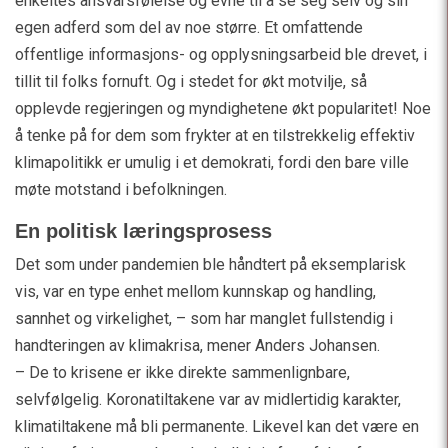
enkeltes ansvarsfølelse og evne til å se seg selv og sin
egen adferd som del av noe større. Et omfattende
offentlige informasjons- og opplysningsarbeid ble drevet, i
tillit til folks fornuft. Og i stedet for økt motvilje, så
opplevde regjeringen og myndighetene økt popularitet! Noe
å tenke på for dem som frykter at en tilstrekkelig effektiv
klimapolitikk er umulig i et demokrati, fordi den bare ville
møte motstand i befolkningen.
En politisk læringsprosess
Det som under pandemien ble håndtert på eksemplarisk
vis, var en type enhet mellom kunnskap og handling,
sannhet og virkelighet, – som har manglet fullstendig i
handteringen av klimakrisa, mener Anders Johansen.
– De to krisene er ikke direkte sammenlignbare,
selvfølgelig. Koronatiltakene var av midlertidig karakter,
klimatiltakene må bli permanente. Likevel kan det være en