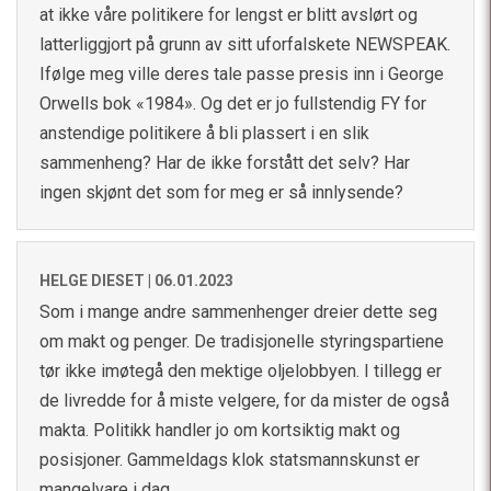
at ikke våre politikere for lengst er blitt avslørt og
latterliggjort på grunn av sitt uforfalskete NEWSPEAK.
Ifølge meg ville deres tale passe presis inn i George
Orwells bok «1984». Og det er jo fullstendig FY for
anstendige politikere å bli plassert i en slik
sammenheng? Har de ikke forstått det selv? Har
ingen skjønt det som for meg er så innlysende?
HELGE DIESET |
06.01.2023
Som i mange andre sammenhenger dreier dette seg
om makt og penger. De tradisjonelle styringspartiene
tør ikke imøtegå den mektige oljelobbyen. I tillegg er
de livredde for å miste velgere, for da mister de også
makta. Politikk handler jo om kortsiktig makt og
posisjoner. Gammeldags klok statsmannskunst er
mangelvare i dag.