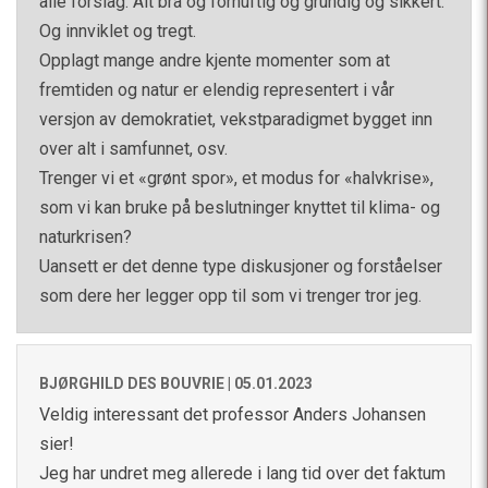
alle forslag. Alt bra og fornuftig og grundig og sikkert.
Og innviklet og tregt.
Opplagt mange andre kjente momenter som at
fremtiden og natur er elendig representert i vår
versjon av demokratiet, vekstparadigmet bygget inn
over alt i samfunnet, osv.
Trenger vi et «grønt spor», et modus for «halvkrise»,
som vi kan bruke på beslutninger knyttet til klima- og
naturkrisen?
Uansett er det denne type diskusjoner og forståelser
som dere her legger opp til som vi trenger tror jeg.
BJØRGHILD DES BOUVRIE |
05.01.2023
Veldig interessant det professor Anders Johansen
sier!
Jeg har undret meg allerede i lang tid over det faktum