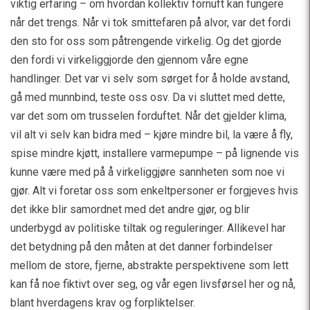
viktig erfaring – om hvordan kollektiv fornuft kan fungere
når det trengs. Når vi tok smittefaren på alvor, var det fordi
den sto for oss som påtrengende virkelig. Og det gjorde
den fordi vi virkeliggjorde den gjennom våre egne
handlinger. Det var vi selv som sørget for å holde avstand,
gå med munnbind, teste oss osv. Da vi sluttet med dette,
var det som om trusselen forduftet. Når det gjelder klima,
vil alt vi selv kan bidra med – kjøre mindre bil, la være å fly,
spise mindre kjøtt, installere varmepumpe – på lignende vis
kunne være med på å virkeliggjøre sannheten som noe vi
gjør. Alt vi foretar oss som enkeltpersoner er forgjeves hvis
det ikke blir samordnet med det andre gjør, og blir
underbygd av politiske tiltak og reguleringer. Allikevel har
det betydning på den måten at det danner forbindelser
mellom de store, fjerne, abstrakte perspektivene som lett
kan få noe fiktivt over seg, og vår egen livsførsel her og nå,
blant hverdagens krav og forpliktelser.