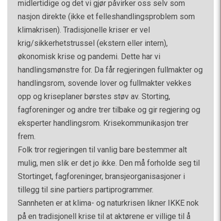
midlertidige og det vi gjør påvirker oss selv som
nasjon direkte (ikke et felleshandlingsproblem som
klimakrisen). Tradisjonelle kriser er vel
krig/sikkerhetstrussel (ekstern eller intern),
økonomisk krise og pandemi. Dette har vi
handlingsmønstre for. Da får regjeringen fullmakter og
handlingsrom, sovende lover og fullmakter vekkes
opp og kriseplaner børstes støv av. Storting,
fagforeninger og andre trer tilbake og gir regjering og
eksperter handlingsrom. Krisekommunikasjon trer
frem.
Folk tror regjeringen til vanlig bare bestemmer alt
mulig, men slik er det jo ikke. Den må forholde seg til
Stortinget, fagforeninger, bransjeorganisasjoner i
tillegg til sine partiers partiprogrammer.
Sannheten er at klima- og naturkrisen likner IKKE nok
på en tradisjonell krise til at aktørene er villige til å