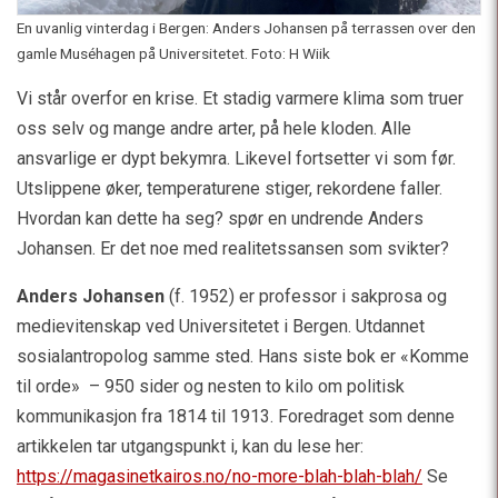
En uvanlig vinterdag i Bergen: Anders Johansen på terrassen over den
gamle Muséhagen på Universitetet. Foto: H Wiik
Vi står overfor en krise. Et stadig varmere klima som truer
oss selv og mange andre arter, på hele kloden. Alle
ansvarlige er dypt bekymra. Likevel fortsetter vi som før.
Utslippene øker, temperaturene stiger, rekordene faller.
Hvordan kan dette ha seg? spør en undrende Anders
Johansen. Er det noe med realitetssansen som svikter?
Anders Johansen
(f. 1952) er professor i sakprosa og
medievitenskap ved Universitetet i Bergen. Utdannet
sosialantropolog samme sted. Hans siste bok er «Komme
til orde» – 950 sider og nesten to kilo om politisk
kommunikasjon fra 1814 til 1913. Foredraget som denne
artikkelen tar utgangspunkt i, kan du lese her:
https://magasinetkairos.no/no-more-blah-blah-blah/
Se