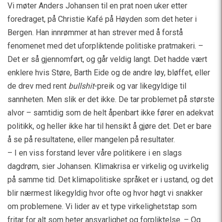
Vi møter Anders Johansen til en prat noen uker etter
foredraget, på Christie Kafé på Høyden som det heter i
Bergen. Han innrømmer at han strever med å forstå
fenomenet med det uforpliktende politiske pratmakeri. –
Det er så gjennomført, og går veldig langt. Det hadde vært
enklere hvis Støre, Barth Eide og de andre løy, bløffet, eller
de drev med rent
bullshit
-preik og var likegyldige til
sannheten. Men slik er det ikke. De tar problemet på største
alvor – samtidig som de helt åpenbart ikke fører en adekvat
politikk, og heller ikke har til hensikt å gjøre det. Det er bare
å se på resultatene, eller mangelen på resultater.
– I en viss forstand lever våre politikere i en slags
dagdrøm, sier Johansen. Klimakrisa er virkelig og uvirkelig
på samme tid. Det klimapolitiske språket er i ustand, og det
blir nærmest likegyldig hvor ofte og hvor høgt vi snakker
om problemene. Vi lider av et type virkelighetstap som
fritar for alt som heter ansvarlighet og forpliktelse. – Og