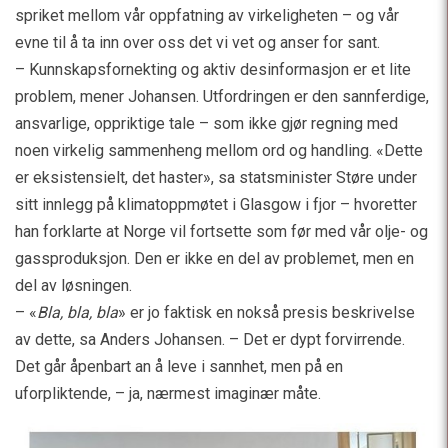
spriket mellom vår oppfatning av virkeligheten – og vår
evne til å ta inn over oss det vi vet og anser for sant.
– Kunnskapsfornekting og aktiv desinformasjon er et lite
problem, mener Johansen. Utfordringen er den sannferdige,
ansvarlige, oppriktige tale – som ikke gjør regning med
noen virkelig sammenheng mellom ord og handling. «Dette
er eksistensielt, det haster», sa statsminister Støre under
sitt innlegg på klimatoppmøtet i Glasgow i fjor – hvoretter
han forklarte at Norge vil fortsette som før med vår olje- og
gassproduksjon. Den er ikke en del av problemet, men en
del av løsningen.
– «
Bla, bla, bla
» er jo faktisk en nokså presis beskrivelse
av dette, sa Anders Johansen. – Det er dypt forvirrende.
Det går åpenbart an å leve i sannhet, men på en
uforpliktende, – ja, nærmest imaginær måte.