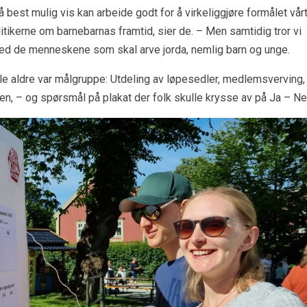
best mulig vis kan arbeide godt for å virkeliggjøre formålet vårt
politikerne om barnebarnas framtid, sier de. – Men samtidig tror vi
med de menneskene som skal arve jorda, nemlig barn og unge.
alle aldre var målgruppe: Utdeling av løpesedler, medlemsverving,
, – og spørsmål på plakat der folk skulle krysse av på Ja – Nei