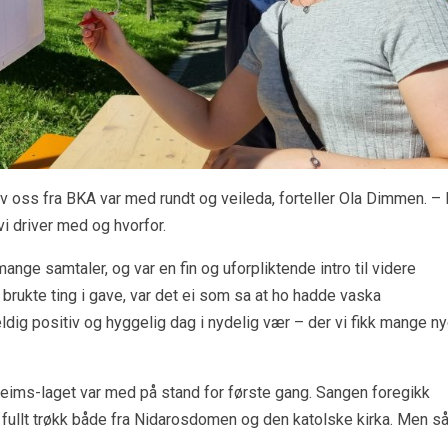
av oss fra BKA var med rundt og veileda, forteller Ola Dimmen. – 
 vi driver med og hvorfor.
nge samtaler, og var en fin og uforpliktende intro til videre
brukte ting i gave, var det ei som sa at ho hadde vaska
 veldig positiv og hyggelig dag i nydelig vær – der vi fikk mange n
heims-laget var med på stand for første gang. Sangen foregikk
 fullt trøkk både fra Nidarosdomen og den katolske kirka. Men s