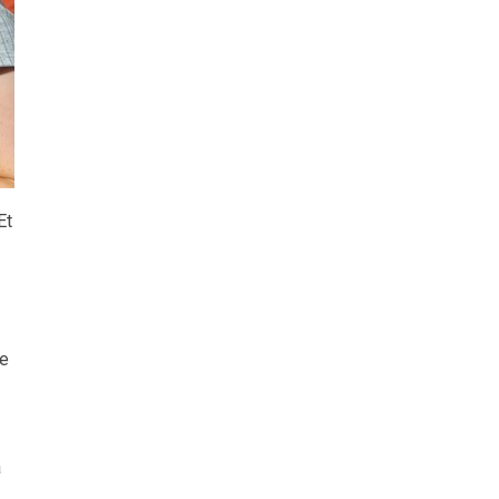
Et
ye
å