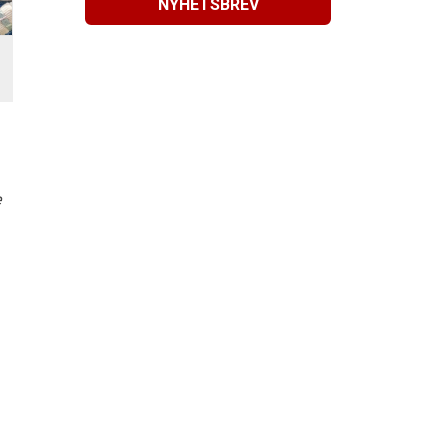
NYHETSBREV
e