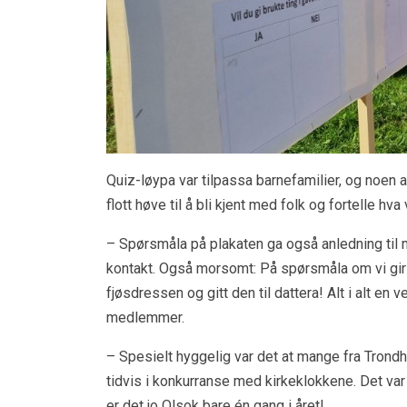
Quiz-løypa var tilpassa barnefamilier, og noen 
flott høve til å bli kjent med folk og fortelle hva
– Spørsmåla på plakaten ga også anledning til ma
kontakt. Også morsomt: På spørsmåla om vi gir 
fjøsdressen og gitt den til dattera! Alt i alt en
medlemmer.
– Spesielt hyggelig var det at mange fra Trond
tidvis i konkurranse med kirkeklokkene. Det var
er det jo Olsok bare én gang i året!