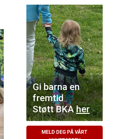
Gi barna en
fremtid
Støtt BKA
her
MELD DEG PÅ VÅRT