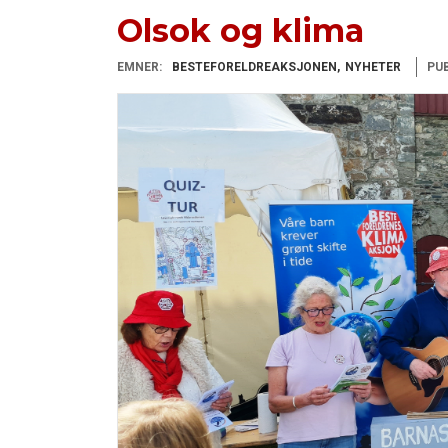
Olsok og klima
EMNER:
BESTEFORELDREAKSJONEN
NYHETER
PUB