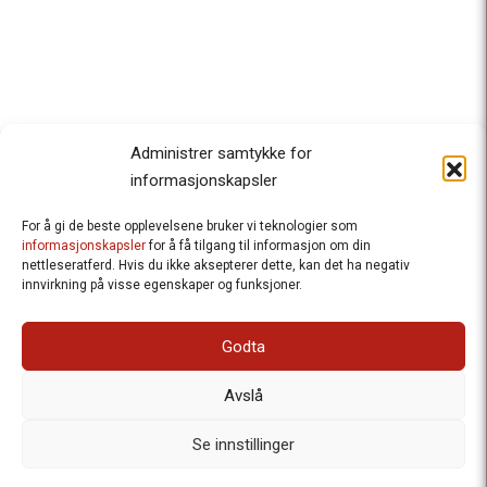
Administrer samtykke for
informasjonskapsler
For å gi de beste opplevelsene bruker vi teknologier som
Besteforeldrenes klimaaksjon
informasjonskapsler
for å få tilgang til informasjon om din
nettleseratferd. Hvis du ikke aksepterer dette, kan det ha negativ
Ansvarlig redaktør
: Halfdan Wiik |
innvirkning på visse egenskaper og funksjoner.
halfdan.wiik@besteforeldrene.no
| 971 96 809
Besøksadresse
: Hausmannsgt. 19, 0182 Oslo
Godta
Postadresse
: Postboks 1231 Vika, 0110 Oslo.
E-post
: post@besteforeldreaksjonen.no
Avslå
Organisasjonsnummer
: 998 636 779
Vår Personvernerklæring
Informasjonskapsler (Cookies)
Se innstillinger
Webutvikling av
Frameworks AS
| Logo av Blanke Ark | Design av