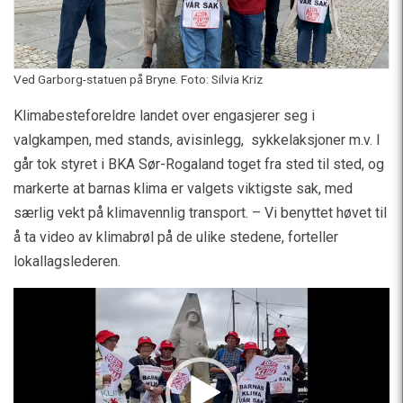
Ved Garborg-statuen på Bryne. Foto: Silvia Kriz
Klimabesteforeldre landet over engasjerer seg i
valgkampen, med stands, avisinlegg, sykkelaksjoner m.v. I
går tok styret i BKA Sør-Rogaland toget fra sted til sted, og
markerte at barnas klima er valgets viktigste sak, med
særlig vekt på klimavennlig transport. – Vi benyttet høvet til
å ta video av klimabrøl på de ulike stedene, forteller
lokallagslederen.
Videoavspiller