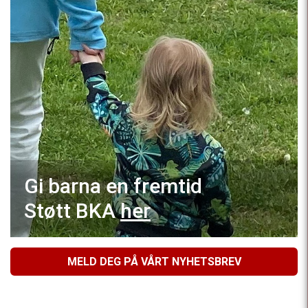
Gi barna en fremtid
Støtt BKA
her
MELD DEG PÅ VÅRT NYHETSBREV