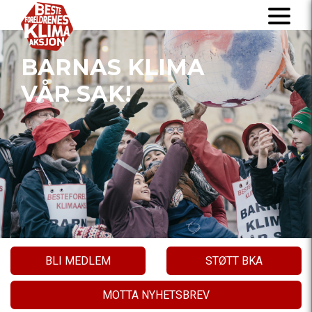
BARNAS KLIMA
VÅR SAK!
BLI MEDLEM
STØTT BKA
MOTTA NYHETSBREV