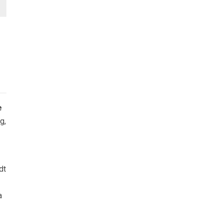
e
g,
dt
a