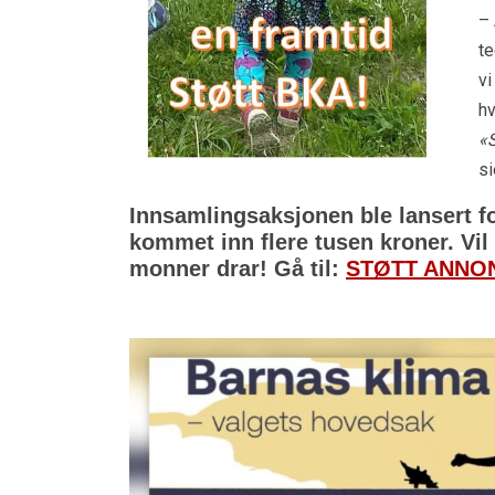
– 
te
vi
hv
«
si
Innsamlingsaksjonen ble lansert fo
kommet inn flere tusen kroner. Vil
monner drar! Gå til:
STØTT ANNO