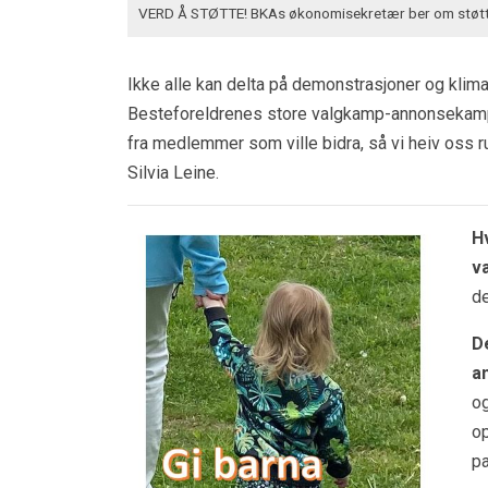
VERD Å STØTTE! BKAs økonomisekretær ber om støtte
Ikke alle kan delta på demonstrasjoner og klima
Besteforeldrenes store valgkamp-annonsekampanj
fra medlemmer som ville bidra, så vi heiv oss 
Silvia Leine.
H
v
de
D
a
og
op
pa