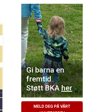
Gi barna en
fremtid
Støtt BKA
her
MELD DEG PÅ VÅRT