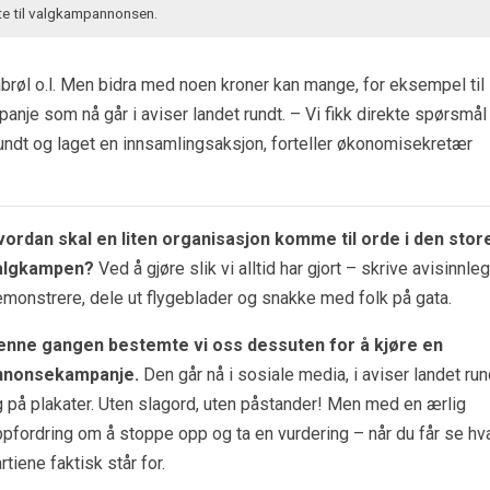
 til valgkampannonsen.
brøl o.l. Men bidra med noen kroner kan mange, for eksempel til
e som nå går i aviser landet rundt. – Vi fikk direkte spørsmål
rundt og laget en innsamlingsaksjon, forteller økonomisekretær
vordan skal en liten organisasjon
komme til orde i den stor
algkampen?
Ved å gjøre slik vi alltid har gjort – skrive avisinnleg
monstrere, dele ut flygeblader og snakke med folk på gata.
enne gangen bestemte vi oss dessuten for å kjøre en
nnonsekampanje.
Den går nå i sosiale media, i aviser landet run
 på plakater. Uten slagord, uten påstander! Men med en ærlig
pfordring om å stoppe opp og ta en vurdering – når du får se hv
rtiene faktisk står for.