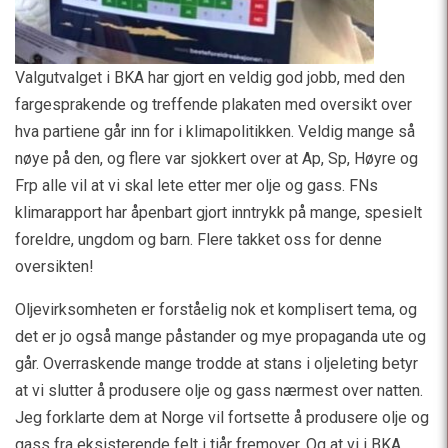
Valgutvalget i BKA har gjort en veldig god jobb, med den
fargesprakende og treffende plakaten med oversikt over
hva partiene går inn for i klimapolitikken. Veldig mange så
nøye på den, og flere var sjokkert over at Ap, Sp, Høyre og
Frp alle vil at vi skal lete etter mer olje og gass. FNs
klimarapport har åpenbart gjort inntrykk på mange, spesielt
foreldre, ungdom og barn. Flere takket oss for denne
oversikten!
Oljevirksomheten er forståelig nok et komplisert tema, og
det er jo også mange påstander og mye propaganda ute og
går. Overraskende mange trodde at stans i oljeleting betyr
at vi slutter å produsere olje og gass nærmest over natten.
Jeg forklarte dem at Norge vil fortsette å produsere olje og
gass fra eksisterende felt i tiår fremover. Og at vi i BKA