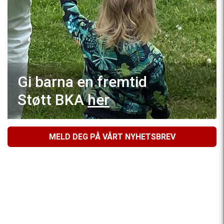
Gi barna en fremtid
Støtt BKA
her
MELD DEG PÅ VÅRT NYHETSBREV