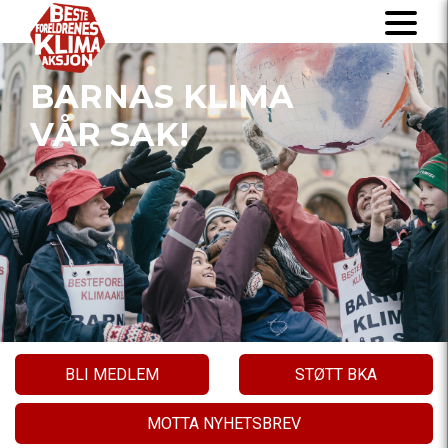
BARNAS KLIMA
VÅR SAK!
BLI MEDLEM
STØTT BKA
MOTTA NYHETSBREV