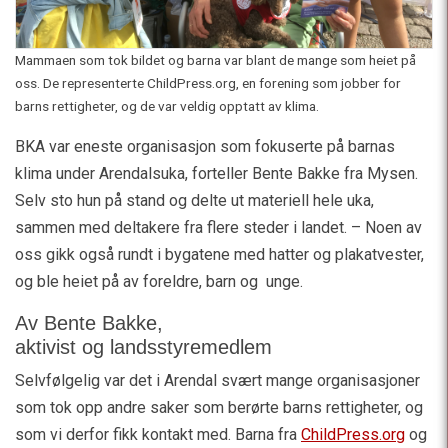
Mammaen som tok bildet og barna var blant de mange som heiet på
oss. De representerte ChildPress.org, en forening som jobber for
barns rettigheter, og de var veldig opptatt av klima.
BKA var eneste organisasjon som fokuserte på barnas
klima under Arendalsuka, forteller Bente Bakke fra Mysen.
Selv sto hun på stand og delte ut materiell hele uka,
sammen med deltakere fra flere steder i landet. – Noen av
oss gikk også rundt i bygatene med hatter og plakatvester,
og ble heiet på av foreldre, barn og unge.
Av Bente Bakke,
aktivist og landsstyremedlem
Selvfølgelig var det i Arendal svært mange organisasjoner
som tok opp andre saker som berørte barns rettigheter, og
som vi derfor fikk kontakt med. Barna fra
ChildPress.org
og