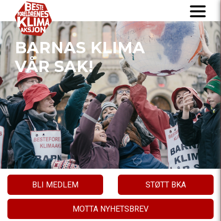
BARNAS KLIMA
VÅR SAK!
BLI MEDLEM
STØTT BKA
MOTTA NYHETSBREV