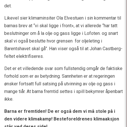
det.
Likevel sier klimaminsiter Ola Elvestuen i sin kommentar til
barnas brev at “vi skal ligge i front», at vi allerede “har tatt
beslutninger om å la olje og gass ligge i Lofoten. og snart
skal vi også beslutte hvor grensen for oljeleting i
Barentshavet skal gå”. Han viser også til at Johan Castberg-
feltet elektrifiseres.
Det er et villedende svar som fullstendig omgår de faktiske
forhold som er av betydning. Sannheten er at regeringen
ønsker fortsatt full satsing på utvinning av olje og gass i
mange tiår. At barna fremtid settes i spill bekymrer åpenbart
ikke.
Barna er fremtiden! De er også dem vi må stole på i
den videre klimakamp! Besteforeldrenes klimaaksjon
står ved deres side!