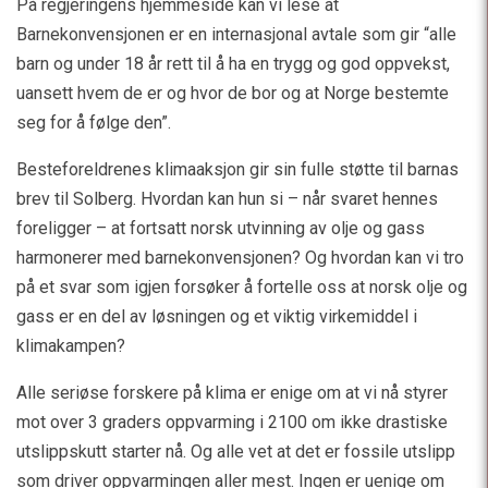
På regjeringens hjemmeside kan vi lese at
Barnekonvensjonen er en internasjonal avtale som gir “alle
barn og under 18 år rett til å ha en trygg og god oppvekst,
uansett hvem de er og hvor de bor og at Norge bestemte
seg for å følge den”.
Besteforeldrenes klimaaksjon gir sin fulle støtte til barnas
brev til Solberg. Hvordan kan hun si – når svaret hennes
foreligger – at fortsatt norsk utvinning av olje og gass
harmonerer med barnekonvensjonen? Og hvordan kan vi tro
på et svar som igjen forsøker å fortelle oss at norsk olje og
gass er en del av løsningen og et viktig virkemiddel i
klimakampen?
Alle seriøse forskere på klima er enige om at vi nå styrer
mot over 3 graders oppvarming i 2100 om ikke drastiske
utslippskutt starter nå. Og alle vet at det er fossile utslipp
som driver oppvarmingen aller mest. Ingen er uenige om