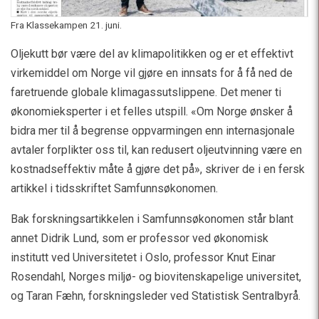
Fra Klassekampen 21. juni.
Oljekutt bør være del av klimapolitikken og er et effektivt
virkemiddel om Norge vil gjøre en innsats for å få ned de
faretruende globale klimagassutslippene. Det mener ti
økonomieksperter i et felles utspill. «Om Norge ønsker å
bidra mer til å begrense oppvarmingen enn internasjonale
avtaler forplikter oss til, kan redusert oljeutvinning være en
kostnadseffektiv måte å gjøre det på», skriver de i en fersk
artikkel i tidsskriftet Samfunnsøkonomen.
Bak forskningsartikkelen i Samfunnsøkonomen står blant
annet Didrik Lund, som er professor ved økonomisk
institutt ved Universitetet i Oslo, professor Knut Einar
Rosendahl, Norges miljø- og biovitenskapelige universitet,
og Taran Fæhn, forskningsleder ved Statistisk Sentralbyrå.