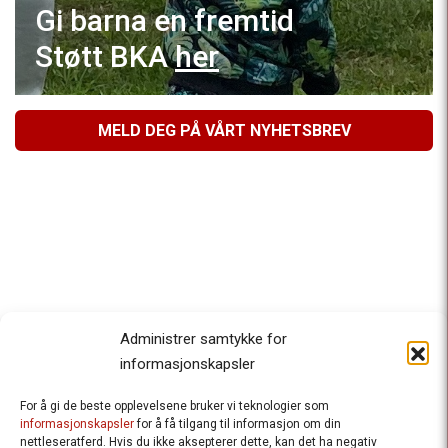
Gi barna en fremtid
Støtt BKA
her
MELD DEG PÅ VÅRT NYHETSBREV
Administrer samtykke for
informasjonskapsler
For å gi de beste opplevelsene bruker vi teknologier som
Besteforeldrenes klimaaksjon
informasjonskapsler
for å få tilgang til informasjon om din
nettleseratferd. Hvis du ikke aksepterer dette, kan det ha negativ