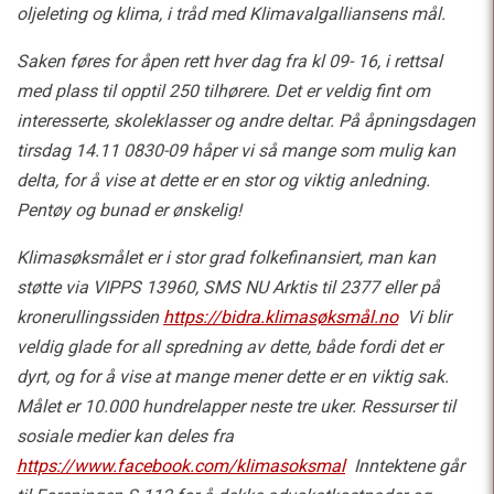
oljeleting og klima, i tråd med Klimavalgalliansens mål.
Saken føres for åpen rett hver dag fra kl 09- 16, i rettsal
med plass til opptil 250 tilhørere. Det er veldig fint om
interesserte, skoleklasser og andre deltar. På åpningsdagen
tirsdag 14.11 0830-09 håper vi så mange som mulig kan
delta, for å vise at dette er en stor og viktig anledning.
Pentøy og bunad er ønskelig!
Klimasøksmålet er i stor grad folkefinansiert, man kan
støtte via VIPPS 13960, SMS NU Arktis til 2377 eller på
kronerullingssiden
https://bidra.klimasøksmål.no
Vi blir
veldig glade for all spredning av dette, både fordi det er
dyrt, og for å vise at mange mener dette er en viktig sak.
Målet er 10.000 hundrelapper neste tre uker.
Ressurser til
sosiale medier kan deles fra
https://www.facebook.com/klimasoksmal
Inntektene går