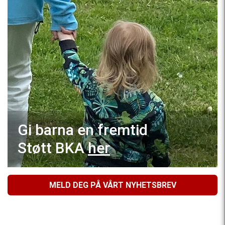
Gi barna en fremtid
Støtt BKA
her
MELD DEG PÅ VÅRT NYHETSBREV