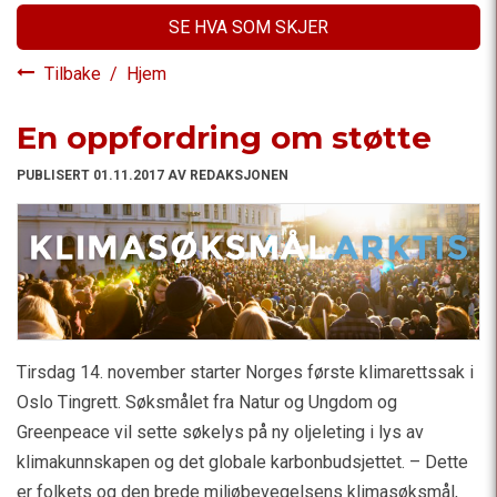
SE HVA SOM SKJER
Tilbake
/
Hjem
En oppfordring om støtte
PUBLISERT 01.11.2017 AV REDAKSJONEN
Tirsdag 14. november starter Norges første klimarettssak i
Oslo Tingrett. Søksmålet fra Natur og Ungdom og
Greenpeace vil sette søkelys på ny oljeleting i lys av
klimakunnskapen og det globale karbonbudsjettet. – Dette
er folkets og den brede miljøbevegelsens klimasøksmål,