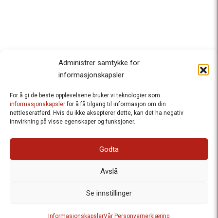
Administrer samtykke for
informasjonskapsler
For å gi de beste opplevelsene bruker vi teknologier som
Besteforeldrenes klimaaksjon
informasjonskapsler
for å få tilgang til informasjon om din
nettleseratferd. Hvis du ikke aksepterer dette, kan det ha negativ
Ansvarlig redaktør
: Halfdan Wiik |
innvirkning på visse egenskaper og funksjoner.
halfdan.wiik@besteforeldrene.no
| 971 96 809
Besøksadresse
: Hausmannsgt. 19, 0182 Oslo
Godta
Postadresse
: Postboks 1231 Vika, 0110 Oslo.
E-post
: post@besteforeldreaksjonen.no
Avslå
Organisasjonsnummer
: 998 636 779
Vår Personvernerklæring
Informasjonskapsler (Cookies)
Se innstillinger
Webutvikling av
Frameworks AS
| Logo av Blanke Ark | Design av
Informasjonskapsler
Vår Personvernerklæring