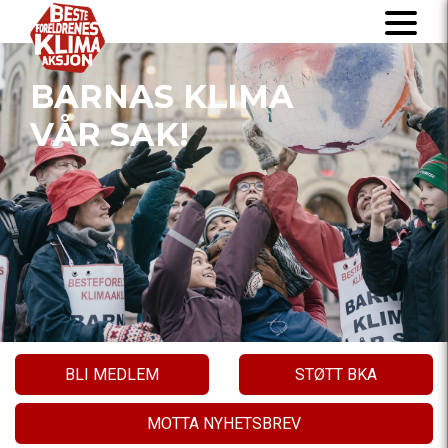
BARNAS KLIMA
VÅR SAK!
BLI MEDLEM
STØTT BKA
MOTTA NYHETSBREV