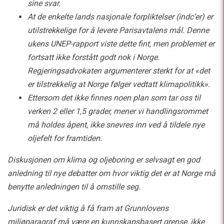
sine svar.
At de enkelte lands nasjonale forpliktelser (indc’er) er
utilstrekkelige for å levere Parisavtalens mål. Denne
ukens UNEP-rapport viste dette fint, men problemet er
fortsatt ikke forstått godt nok i Norge.
Regjeringsadvokaten argumenterer sterkt for at «det
er tilstrekkelig at Norge følger vedtatt klimapolitikk».
Ettersom det ikke finnes noen plan som tar oss til
verken 2 eller 1,5 grader, mener vi handlingsrommet
må holdes åpent, ikke snevres inn ved å tildele nye
oljefelt for framtiden.
Diskusjonen om klima og oljeboring er selvsagt en god
anledning til nye debatter om hvor viktig det er at Norge må
benytte anledningen til å omstille seg.
Juridisk er det viktig å få fram at Grunnlovens
miljøparagraf må være en kunnskapsbasert grense, ikke