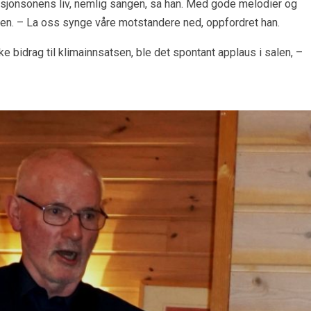
nisasjonsonens liv, nemlig sangen, sa han. Med gode melodier og
åpen. – La oss synge våre motstandere ned, oppfordret han.
e bidrag til klimainnsatsen, ble det spontant applaus i salen, –