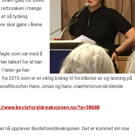
 svært glad for BKAs
or rettssaken i mange
et så tydelig
e skal gjøre i årene
 Wagle som var med å
Han takket for at han
 I talen ga han
fra 2015 som er et viktig bidrag til forståelse av og løsning på
 moralfilosofen Hans Jonas og hans «nærhetsoverskridende
s://www.besteforeldreaksjonen.no/?p=38688
han nå opplever Besteforeldreaksjonen. Det er kommet inn noe