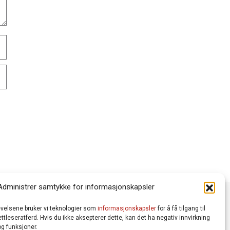
Administrer samtykke for informasjonskapsler
levelsene bruker vi teknologier som
informasjonskapsler
for å få tilgang til
tleseratferd. Hvis du ikke aksepterer dette, kan det ha negativ innvirkning
g funksjoner.