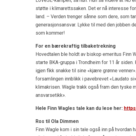
LoVeSE-kampen, sa hun. Hun sa videre at NU er
støtte i klimarettssaken. Det er nå interesse f
land. – Verden trenger sånne som dere, som tar 
generasjonsansvar. Lykke til med den jobben der
som kommer!
For en bærekraftig tilbaketrekning
Hovedtalen ble holdt av biskop emeritus Finn
starte BKA-gruppa i Trondheim for 11 år siden. 
igjen fikk snakke til sine «kjære grønne venner».
forsamlingen innblikk i pavebrevet «Laudato si» 
klimakrisen. Wagle trakk også fram den tyske
ansvarsetikk».
Hele Finn Wagles tale kan du lese her:
http
Ros til Ola Dimmen
Finn Wagle kom i sin tale også inn på hvordan 