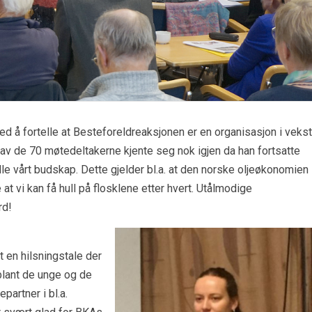
d å fortelle at Besteforeldreaksjonen er en organisasjon i vekst
v de 70 møtedeltakerne kjente seg nok igjen da han fortsatte
le vårt budskap. Dette gjelder bl.a. at den norske oljeøkonomien
at vi kan få hull på flosklene etter hvert. Utålmodige
rd!
t en hilsningstale der
blant de unge og de
partner i bl.a.