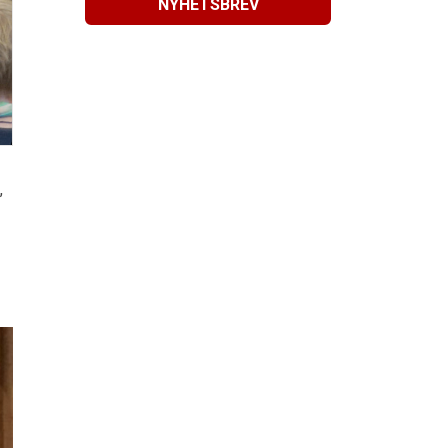
NYHETSBREV
,