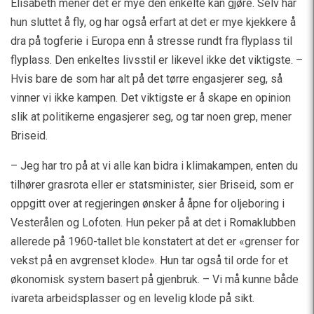
Elisabeth mener det er mye den enkelte kan gjøre. Selv har
hun sluttet å fly, og har også erfart at det er mye kjekkere å
dra på togferie i Europa enn å stresse rundt fra flyplass til
flyplass. Den enkeltes livsstil er likevel ikke det viktigste. –
Hvis bare de som har alt på det tørre engasjerer seg, så
vinner vi ikke kampen. Det viktigste er å skape en opinion
slik at politikerne engasjerer seg, og tar noen grep, mener
Briseid.
– Jeg har tro på at vi alle kan bidra i klimakampen, enten du
tilhører grasrota eller er statsminister, sier Briseid, som er
oppgitt over at regjeringen ønsker å åpne for oljeboring i
Vesterålen og Lofoten. Hun peker på at det i Romaklubben
allerede på 1960-tallet ble konstatert at det er «grenser for
vekst på en avgrenset klode». Hun tar også til orde for et
økonomisk system basert på gjenbruk. – Vi må kunne både
ivareta arbeidsplasser og en levelig klode på sikt.