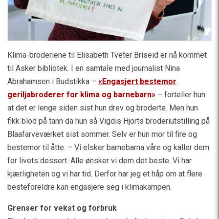
Klima-broderiene til Elisabeth Tveter Briseid er nå kommet
til Asker bibliotek. I en samtale med journalist Nina
Abrahamsen i Budstikka –
«Engasjert bestemor
geriljabroderer for klima og barnebarn»
– forteller hun
at det er lenge siden sist hun drev og broderte. Men hun
fikk blod på tann da hun så Vigdis Hjorts broderiutstilling på
Blaafarveværket sist sommer. Selv er hun mor til fire og
bestemor til åtte. – Vi elsker barnebarna våre og kaller dem
for livets dessert. Alle ønsker vi dem det beste. Vi har
kjærligheten og vi har tid. Derfor har jeg et håp om at flere
besteforeldre kan engasjere seg i klimakampen.
Grenser for vekst og forbruk