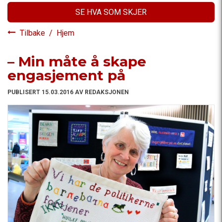
SE HVA SOM SKJER
Tilbake
/
Hjem
– Min måte å skape
engasjement på
PUBLISERT 15.03.2016 AV REDAKSJONEN