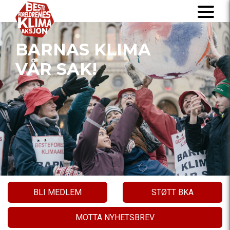
BARNAS KLIMA
VÅR SAK!
BLI MEDLEM
STØTT BKA
MOTTA NYHETSBREV