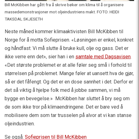
Bill McKibben har gått fra å skrive bøker om klima til å organisere
massedemonstrasjoner mot oljeindustriens makt. FOTO: HEIDI
TAKSDAL SKJESETH
Neste måned kommer klimaaktivisten Bill McKibben til
Norge for å motta Sofieprisen. «Løsningen er enkel, konkret
og håndfast: Vi må slutte å bruke kull, olje og gass. Det er
ikke verre enn det», sier han i en
samtale med Dagsavisen
.
«Det største problemet er at alle føler seg små i forhold til
størrelsen på problemet. Mange føler at uansett hva de gjør,
så er det fåfengt. Og det er en dose sannhet i det. Derfor er
det så viktig å hjelpe folk med å jobbe sammen, vi må
bygge en bevegelse.» McKibben har sluttet å bry seg om
de som ikke tror på klimaendringene. Det er bare ved å
mobilisere dem som tar trusselen på alvor at vi kan stanse
oljeindustrien.
Se også:
Sofieprisen til Bill McKibben