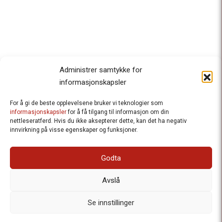
Administrer samtykke for
informasjonskapsler
For å gi de beste opplevelsene bruker vi teknologier som
Besteforeldrenes klimaaksjon
informasjonskapsler
for å få tilgang til informasjon om din
nettleseratferd. Hvis du ikke aksepterer dette, kan det ha negativ
Ansvarlig redaktør
: Halfdan Wiik |
innvirkning på visse egenskaper og funksjoner.
halfdan.wiik@besteforeldrene.no
| 971 96 809
Besøksadresse
: Hausmannsgt. 19, 0182 Oslo
Godta
Postadresse
: Postboks 1231 Vika, 0110 Oslo.
E-post
: post@besteforeldreaksjonen.no
Avslå
Organisasjonsnummer
: 998 636 779
Vår Personvernerklæring
Informasjonskapsler (Cookies)
Se innstillinger
Webutvikling av
Frameworks AS
| Logo av Blanke Ark | Design av