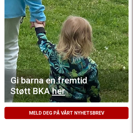
Gi barna en fremtid
Støtt BKA
her
MELD DEG PÅ VÅRT NYHETSBREV