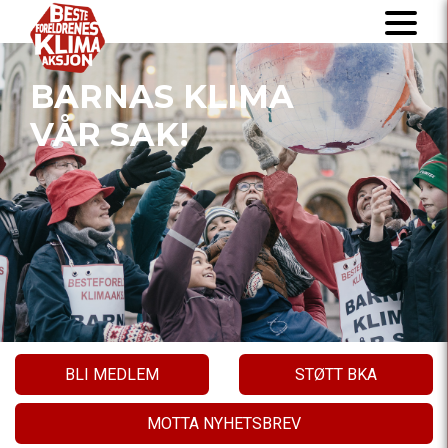
BARNAS KLIMA
VÅR SAK!
BLI MEDLEM
STØTT BKA
MOTTA NYHETSBREV