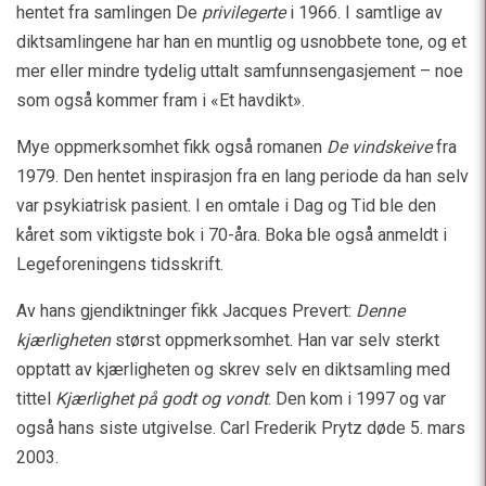
hentet fra samlingen De
privilegerte
i 1966. I samtlige av
diktsamlingene har han en muntlig og usnobbete tone, og et
mer eller mindre tydelig uttalt samfunnsengasjement – noe
som også kommer fram i «Et havdikt».
Mye oppmerksomhet fikk også romanen
De vindskeive
fra
1979. Den hentet inspirasjon fra en lang periode da han selv
var psykiatrisk pasient. I en omtale i Dag og Tid ble den
kåret som viktigste bok i 70-åra. Boka ble også anmeldt i
Legeforeningens tidsskrift.
Av hans gjendiktninger fikk Jacques Prevert:
Denne
kjærligheten
størst oppmerksomhet. Han var selv sterkt
opptatt av kjærligheten og skrev selv en diktsamling med
tittel
Kjærlighet på godt og vondt
. Den kom i 1997 og var
også hans siste utgivelse. Carl Frederik Prytz døde 5. mars
2003.