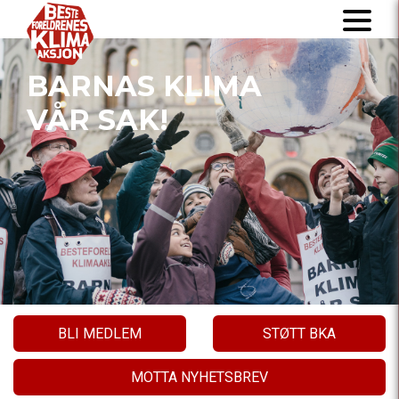
BARNAS KLIMA
VÅR SAK!
BLI MEDLEM
STØTT BKA
MOTTA NYHETSBREV