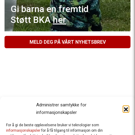
Gi barna en fremtid
Støtt BKA
her
MELD DEG PÅ VÅRT NYHETSBREV
Administrer samtykke for
informasjonskapsler
For å gi de beste opplevelsene bruker vi teknologier som
Besteforeldrenes klimaaksjon
informasjonskapsler
for å få tilgang til informasjon om din