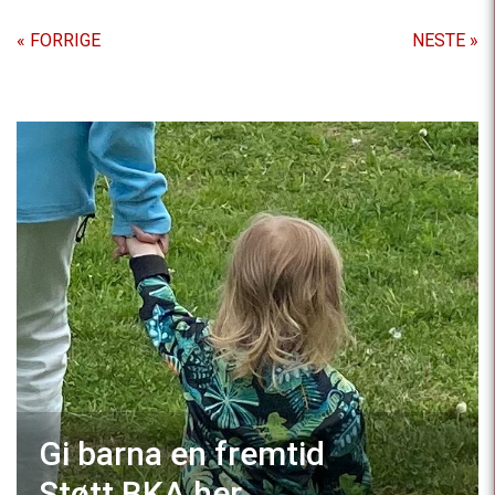
« FORRIGE
NESTE »
Gi barna en fremtid
Støtt BKA
her