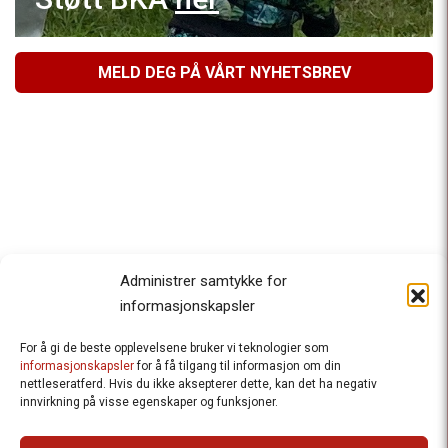
MELD DEG PÅ VÅRT NYHETSBREV
Administrer samtykke for
informasjonskapsler
For å gi de beste opplevelsene bruker vi teknologier som
Besteforeldrenes klimaaksjon
informasjonskapsler
for å få tilgang til informasjon om din
nettleseratferd. Hvis du ikke aksepterer dette, kan det ha negativ
Ansvarlig redaktør
: Halfdan Wiik |
innvirkning på visse egenskaper og funksjoner.
halfdan.wiik@besteforeldrene.no
| 971 96 809
Besøksadresse
: Hausmannsgt. 19, 0182 Oslo