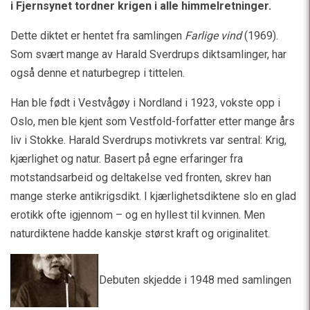
i Fjernsynet tordner krigen i alle himmelretninger.
Dette diktet er hentet fra samlingen
Farlige vind
(1969).
Som svært mange av Harald Sverdrups diktsamlinger, har
også denne et naturbegrep i tittelen.
Han ble født i Vestvågøy i Nordland i 1923, vokste opp i
Oslo, men ble kjent som Vestfold-forfatter etter mange års
liv i Stokke. Harald Sverdrups motivkrets var sentral: Krig,
kjærlighet og natur. Basert på egne erfaringer fra
motstandsarbeid og deltakelse ved fronten, skrev han
mange sterke antikrigsdikt. I kjærlighetsdiktene slo en glad
erotikk ofte igjennom – og en hyllest til kvinnen. Men
naturdiktene hadde kanskje størst kraft og originalitet.
Debuten skjedde i 1948 med samlingen