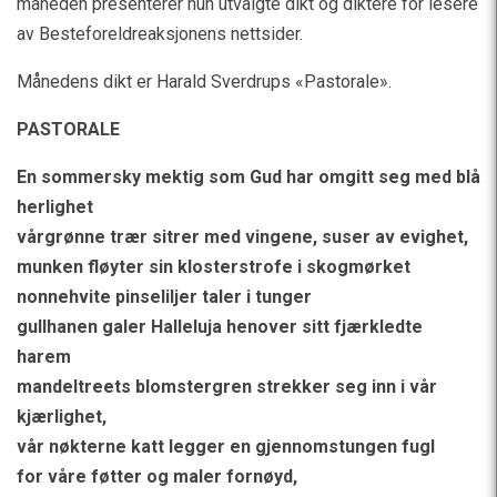
måneden presenterer hun utvalgte dikt og diktere for lesere
av Besteforeldreaksjonens nettsider.
Månedens dikt er Harald Sverdrups «Pastorale».
PASTORALE
En sommersky mektig som Gud har omgitt seg med blå
herlighet
vårgrønne trær sitrer med vingene, suser av evighet,
munken fløyter sin klosterstrofe i skogmørket
nonnehvite pinseliljer taler i tunger
gullhanen galer Halleluja henover sitt fjærkledte
harem
mandeltreets blomstergren strekker seg inn i vår
kjærlighet,
vår nøkterne katt legger en gjennomstungen fugl
for våre føtter og maler fornøyd,