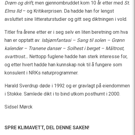
Drøm og drift
, men gjennombruddet kom 10 år etter med
St.
Elms Ild
– og Kritikerprisen. Da hadde han for lengst
avsluttet sine litteraturstudier og gitt seg diktningen i vold.
Titler fra årene etter er i seg selv en liten beretning om hva
han er opptatt av:
Isbjørnfantasi – Sang til solen – Grønn
kalender – Tranene danser – Solhest i berget – Måltrost,
svarttrost…
Nettopp fuglene hadde han sterk interesse for,
og etter hvert hadde han kunnskap nok til å fungere som
konsulent i NRKs naturprogrammer.
Harald Sverdrup døde i 1992 og er gravlagt på eiendommen
i Stokke. Samlede dikt i to bind utkom posthumt i 2000.
Sidsel Mørck
SPRE KLIMAVETT,
DEL DENNE SAKEN!