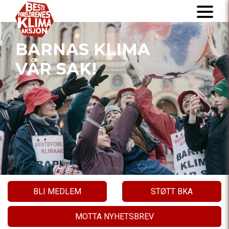
BARNAS KLIMA
VÅR SAK!
BLI MEDLEM
STØTT BKA
MOTTA NYHETSBREV