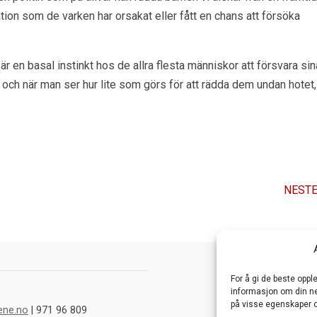
tion som de varken har orsakat eller fått en chans att försöka
är en basal instinkt hos de allra flesta människor att försvara sin
 och när man ser hur lite som görs för att rädda dem undan hotet,
NESTE
For å gi de beste opp
informasjon om din net
på visse egenskaper o
ene.no
| 971 96 809