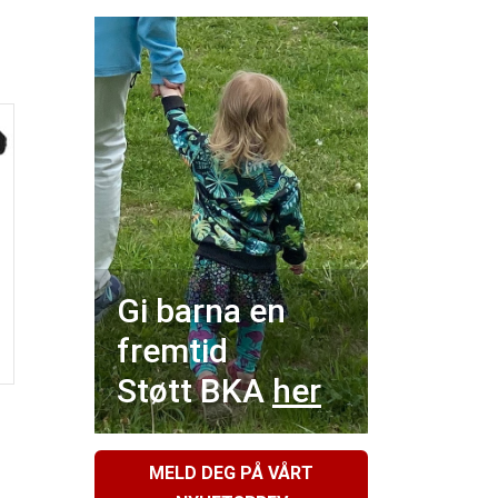
Gi barna en
fremtid
Støtt BKA
her
MELD DEG PÅ VÅRT