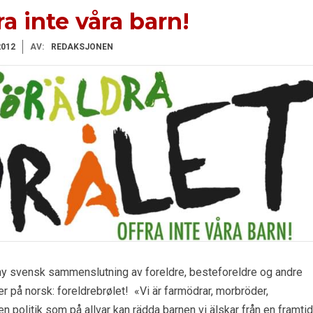
a inte våra barn!
2012
AV:
REDAKSJONEN
 ny svensk sammenslutning av foreldre, besteforeldre og andre
er på norsk: foreldrebrølet! «Vi är farmödrar, morbröder,
n politik som på allvar kan rädda barnen vi älskar från en framtid