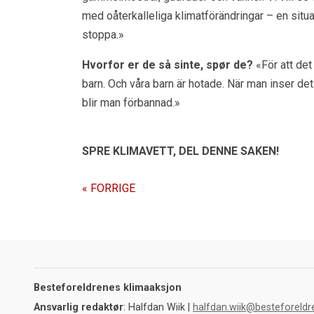
med oåterkalleliga klimatförändringar – en situa
stoppa.»
Hvorfor er de så sinte, spør de?
«För att det 
barn. Och våra barn är hotade. När man inser det
blir man förbannad.»
SPRE KLIMAVETT,
DEL DENNE SAKEN!
« FORRIGE
Besteforeldrenes klimaaksjon
Ansvarlig redaktør
: Halfdan Wiik |
halfdan.wiik@besteforeldr