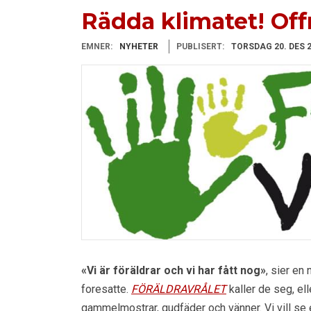
Rädda klimatet! Offr
EMNER:
NYHETER
PUBLISERT:
TORSDAG 20. DES 
«Vi är föräldrar och vi har fått nog»
, sier en
foresatte.
FÖRÄLDRAVRÅLET
kaller de seg, ell
gammelmostrar, gudfäder och vänner. Vi vill se e