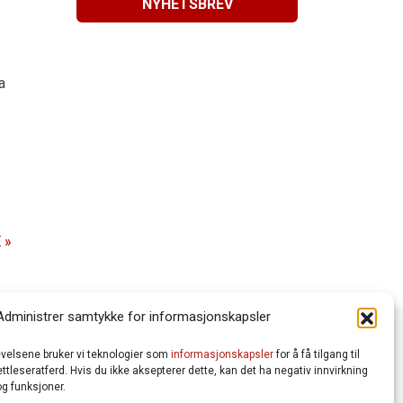
NYHETSBREV
a
 »
Administrer samtykke for informasjonskapsler
levelsene bruker vi teknologier som
informasjonskapsler
for å få tilgang til
tleseratferd. Hvis du ikke aksepterer dette, kan det ha negativ innvirkning
g funksjoner.