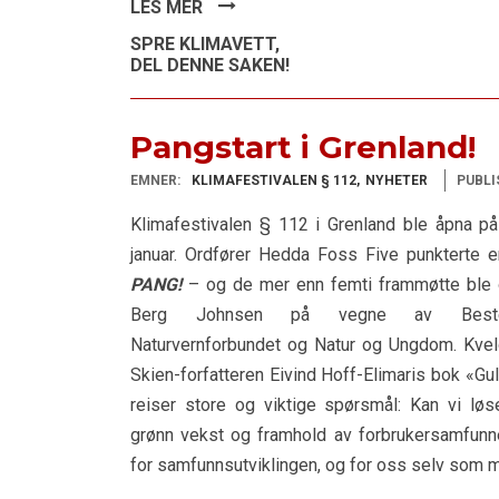
LES MER
SPRE KLIMAVETT,
DEL DENNE SAKEN!
Pangstart i Grenland!
EMNER:
KLIMAFESTIVALEN § 112
NYHETER
PUBLI
Klimafestivalen § 112 i Grenland ble åpna på
januar. Ordfører Hedda Foss Five punkterte 
PANG!
– og de mer enn femti frammøtte ble 
Berg Johnsen på vegne av Bestefor
Naturvernforbundet og Natur og Ungdom. Kve
Skien-forfatteren Eivind Hoff-Elimaris bok «Gu
reiser store og viktige spørsmål: Kan vi l
grønn vekst og framhold av forbrukersamfunne
for samfunnsutviklingen, og for oss selv som