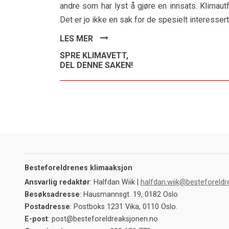
andre som har lyst å gjøre en innsats. Klimaut
Det er jo ikke en sak for de spesielt interesser
LES MER
SPRE KLIMAVETT,
DEL DENNE SAKEN!
Besteforeldrenes klimaaksjon
Ansvarlig redaktør
: Halfdan Wiik |
halfdan.wiik@besteforeldr
Besøksadresse
: Hausmannsgt. 19, 0182 Oslo
Postadresse
: Postboks 1231 Vika, 0110 Oslo.
E-post
: post@besteforeldreaksjonen.no