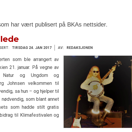
som har vært publisert på BKAs nettsider.
glede
SERT:
TIRSDAG 24. JAN 2017
AV:
REDAKSJONEN
erten som ble arrangert av
kien 21. januar. På vegne av
ndet, Natur og Ungdom og
erg Johnsen velkommen til
ndig, sa hun – og hjelper til
å nødvendig, som blant annet
sets som hadde stilt gratis
 bidrag til Klimafestivalen og