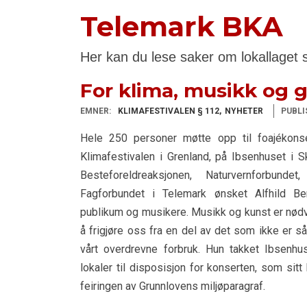
Telemark BKA
Her kan du lese saker om lokallaget 
For klima, musikk og 
EMNER:
KLIMAFESTIVALEN § 112
NYHETER
PUBLI
Hele 250 personer møtte opp til foajékons
Klimafestivalen i Grenland, på Ibsenhuset i S
Besteforeldreaksjonen, Naturvernforbu
Fagforbundet i Telemark ønsket Alfhild B
publikum og musikere. Musikk og kunst er nødve
å frigjøre oss fra en del av det som ikke er s
vårt overdrevne forbruk. Hun takket Ibsenhu
lokaler til disposisjon for konserten, som sitt
feiringen av Grunnlovens miljøparagraf.