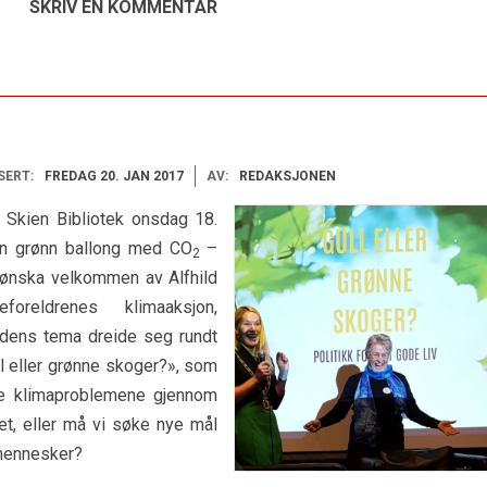
SKRIV EN KOMMENTAR
SERT:
FREDAG 20. JAN 2017
AV:
REDAKSJONEN
 Skien Bibliotek onsdag 18.
en grønn ballong med CO
–
2
ønska velkommen av Alfhild
eldrenes klimaaksjon,
ldens tema dreide seg rundt
ll eller grønne skoger?», som
øse klimaproblemene gjennom
t, eller må vi søke nye mål
 mennesker?