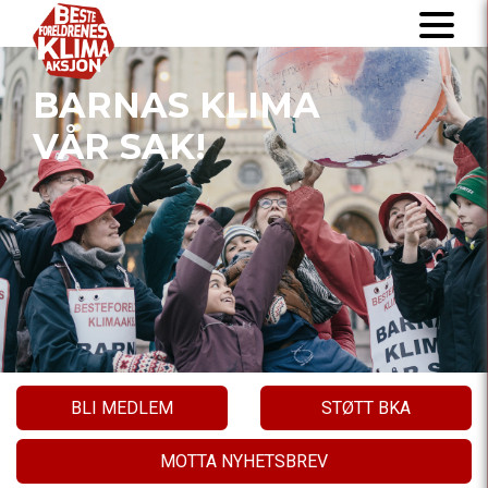
BARNAS KLIMA
VÅR SAK!
BLI MEDLEM
STØTT BKA
MOTTA NYHETSBREV