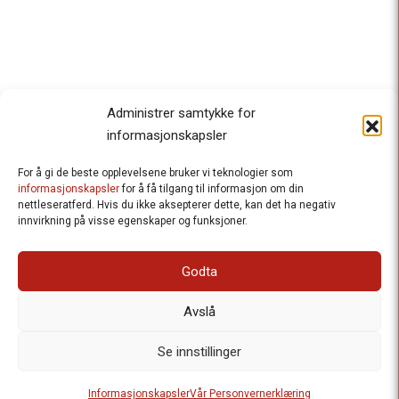
Administrer samtykke for
informasjonskapsler
For å gi de beste opplevelsene bruker vi teknologier som
Besteforeldrenes klimaaksjon
informasjonskapsler
for å få tilgang til informasjon om din
nettleseratferd. Hvis du ikke aksepterer dette, kan det ha negativ
Ansvarlig redaktør
: Halfdan Wiik |
innvirkning på visse egenskaper og funksjoner.
halfdan.wiik@besteforeldrene.no
| 971 96 809
Besøksadresse
: Hausmannsgt. 19, 0182 Oslo
Godta
Postadresse
: Postboks 1231 Vika, 0110 Oslo.
E-post
: post@besteforeldreaksjonen.no
Avslå
Organisasjonsnummer
: 998 636 779
Vår Personvernerklæring
Informasjonskapsler (Cookies)
Se innstillinger
Webutvikling av
Frameworks AS
| Logo av Blanke Ark | Design av
Informasjonskapsler
Vår Personvernerklæring