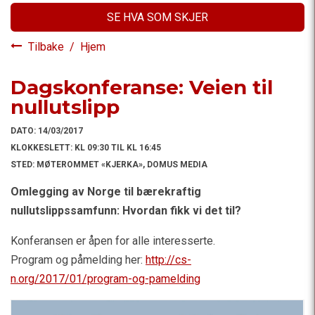
SE HVA SOM SKJER
Tilbake
/
Hjem
Dagskonferanse: Veien til
nullutslipp
DATO:
14/03/2017
KLOKKESLETT:
KL 09:30 TIL KL 16:45
STED:
MØTEROMMET «KJERKA», DOMUS MEDIA
Omlegging av Norge til bærekraftig
nullutslippssamfunn: Hvordan fikk vi det til?
Konferansen er åpen for alle interesserte.
Program og påmelding her:
http://cs-
n.org/2017/01/program-og-pamelding