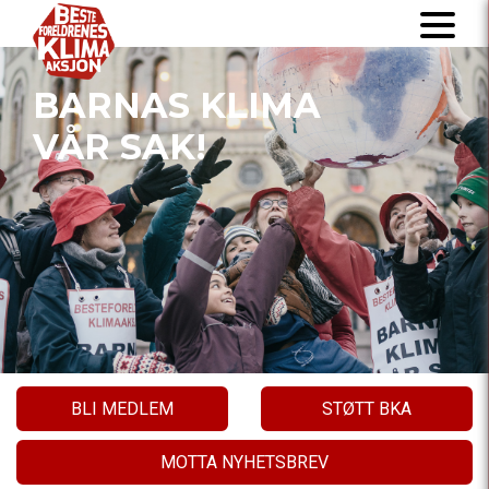
BARNAS KLIMA
VÅR SAK!
BLI MEDLEM
STØTT BKA
MOTTA NYHETSBREV