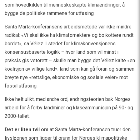
som hovedkilden til menneskeskapte klimaendringer: å
bygge de politiske rammene for utfasing.
Santa Marta-konferansens arbeidsmetode var ikke mindre
radikal: «Vi skal ikke ha klimafornektere og boikottere rundt
bordet», sa Vélez. I stedet for klimakonvensjonens
konsensusbaserte logikk – hvor land som vil minst i
praksis gis vetorett – skulle man bygge det Vélez kalte «en
koalisjon av villige land»: land som kan gå foran og sammen
brøyte nye «rettslige, økonomiske og sosiale veier» mot
fossil utfasing.
Ikke helt ulikt, med andre ord, endringsteorien bak Norges
arbeid for å forby landminer og klaseammunisjon på 90- og
2000-tallet.
Det er liten tvil om
at Santa Marta-konferansen truer den
livsløgnen som ligger til grunn for Norges klimapolitiske