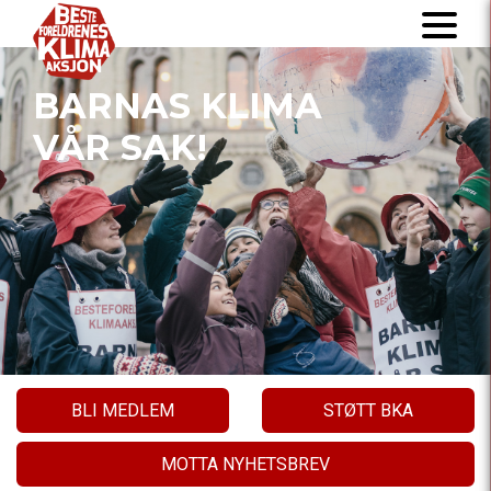
BARNAS KLIMA
VÅR SAK!
BLI MEDLEM
STØTT BKA
MOTTA NYHETSBREV