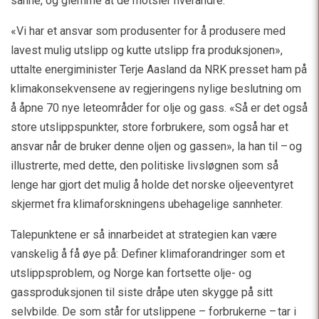
sanne, og glemme at de motsier hverandre.
«Vi har et ansvar som produsenter for å produsere med
lavest mulig utslipp og kutte utslipp fra produksjonen»,
uttalte energiminister Terje Aasland da NRK presset ham på
klimakonsekvensene av regjeringens nylige beslutning om
å åpne 70 nye leteområder for olje og gass. «Så er det også
store utslippspunkter, store forbrukere, som også har et
ansvar når de bruker denne oljen og gassen», la han til – og
illustrerte, med dette, den politiske livsløgnen som så
lenge har gjort det mulig å holde det norske oljeeventyret
skjermet fra klimaforskningens ubehagelige sannheter.
Talepunktene er så innarbeidet at strategien kan være
vanskelig å få øye på: Definer klimaforandringer som et
utslippsproblem, og Norge kan fortsette olje- og
gassproduksjonen til siste dråpe uten skygge på sitt
selvbilde. De som står for utslippene – forbrukerne – tar i