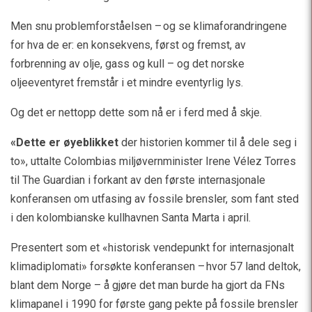
Men snu problemforståelsen – og se klimaforandringene
for hva de er: en konsekvens, først og fremst, av
forbrenning av olje, gass og kull – og det norske
oljeeventyret fremstår i et mindre eventyrlig lys.
Og det er nettopp dette som nå er i ferd med å skje.
«Dette er øyeblikket
der historien kommer til å dele seg i
to», uttalte Colombias miljøvernminister Irene Vélez Torres
til The Guardian i forkant av den første internasjonale
konferansen om utfasing av fossile brensler, som fant sted
i den kolombianske kullhavnen Santa Marta i april.
Presentert som et «historisk vendepunkt for internasjonalt
klimadiplomati» forsøkte konferansen – hvor 57 land deltok,
blant dem Norge – å gjøre det man burde ha gjort da FNs
klimapanel i 1990 for første gang pekte på fossile brensler