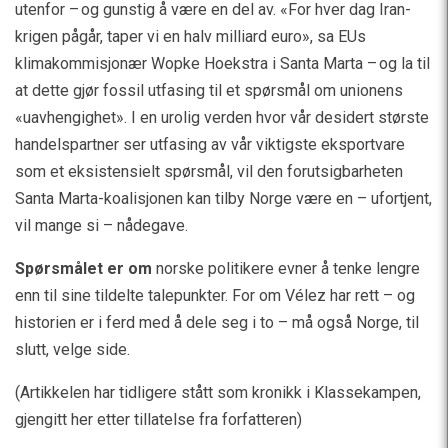
utenfor – og gunstig å være en del av. «For hver dag Iran-
krigen pågår, taper vi en halv milliard euro», sa EUs
klimakommisjonær Wopke Hoekstra i Santa Marta – og la til
at dette gjør fossil utfasing til et spørsmål om unionens
«uavhengighet». I en urolig verden hvor vår desidert største
handelspartner ser utfasing av vår viktigste eksportvare
som et eksistensielt spørsmål, vil den forutsigbarheten
Santa Marta-koalisjonen kan tilby Norge være en – ufortjent,
vil mange si – nådegave.
Spørsmålet er om
norske politikere evner å tenke lengre
enn til sine tildelte talepunkter. For om Vélez har rett – og
historien er i ferd med å dele seg i to – må også Norge, til
slutt, velge side.
(Artikkelen har tidligere stått som kronikk i Klassekampen,
gjengitt her etter tillatelse fra forfatteren)