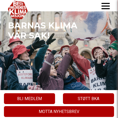
BARNAS KLIMA
VÅR SAK!
BLI MEDLEM
STØTT BKA
MOTTA NYHETSBREV