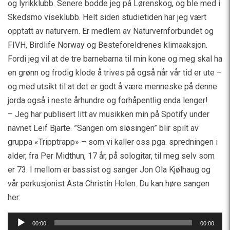
og lyrikklubb. Senere bodde jeg på Lørenskog, og ble med i
Skedsmo viseklubb. Helt siden studietiden har jeg vært
opptatt av naturvern. Er medlem av Naturvernforbundet og
FIVH, Birdlife Norway og Besteforeldrenes klimaaksjon.
Fordi jeg vil at de tre barnebarna til min kone og meg skal ha
en grønn og frodig klode å trives på også når vår tid er ute –
og med utsikt til at det er godt å være menneske på denne
jorda også i neste århundre og forhåpentlig enda lenger!
– Jeg har publisert litt av musikken min på Spotify under
navnet Leif Bjarte. ”Sangen om sløsingen” blir spilt av
gruppa «Tripptrapp» – som vi kaller oss pga. spredningen i
alder, fra Per Midthun, 17 år, på sologitar, til meg selv som
er 73. I mellom er bassist og sanger Jon Ola Kjølhaug og
vår perkusjonist Asta Christin Holen. Du kan høre sangen
her:
Lydavspiller
00:00
00:00