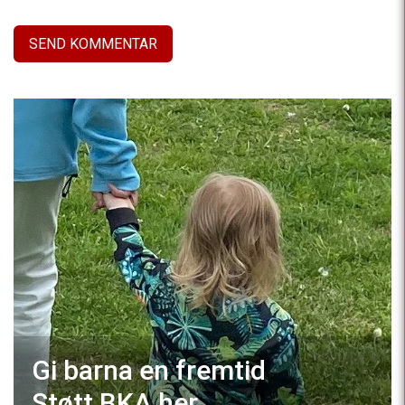
Gi barna en fremtid
Støtt BKA
her