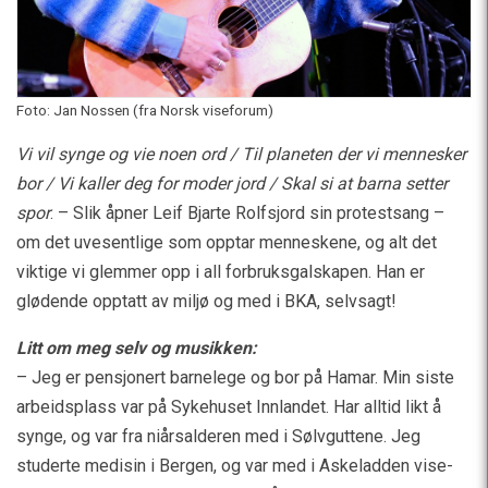
Foto: Jan Nossen (fra Norsk viseforum)
Vi vil synge og vie noen ord / Til planeten der vi mennesker
bor / Vi kaller deg for moder jord / Skal si at barna setter
spor
. – Slik åpner Leif Bjarte Rolfsjord sin protestsang –
om det uvesentlige som opptar menneskene, og alt det
viktige vi glemmer opp i all forbruksgalskapen. Han er
glødende opptatt av miljø og med i BKA, selvsagt!
Litt om meg selv og musikken:
– Jeg er pensjonert barnelege og bor på Hamar. Min siste
arbeidsplass var på Sykehuset Innlandet. Har alltid likt å
synge, og var fra niårsalderen med i Sølvguttene. Jeg
studerte medisin i Bergen, og var med i Askeladden vise-