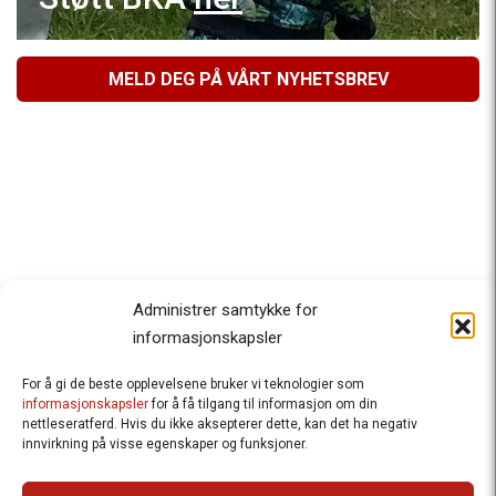
MELD DEG PÅ VÅRT NYHETSBREV
Administrer samtykke for
informasjonskapsler
For å gi de beste opplevelsene bruker vi teknologier som
Besteforeldrenes klimaaksjon
informasjonskapsler
for å få tilgang til informasjon om din
nettleseratferd. Hvis du ikke aksepterer dette, kan det ha negativ
Ansvarlig redaktør
: Halfdan Wiik |
innvirkning på visse egenskaper og funksjoner.
halfdan.wiik@besteforeldrene.no
| 971 96 809
Besøksadresse
: Hausmannsgt. 19, 0182 Oslo