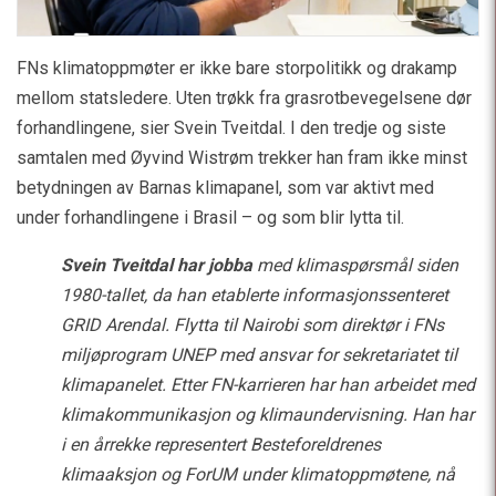
FNs klimatoppmøter er ikke bare storpolitikk og drakamp
mellom statsledere. Uten trøkk fra grasrotbevegelsene dør
forhandlingene, sier Svein Tveitdal. I den tredje og siste
samtalen med Øyvind Wistrøm trekker han fram ikke minst
betydningen av Barnas klimapanel, som var aktivt med
under forhandlingene i Brasil – og som blir lytta til.
Svein Tveitdal har jobba
med klimaspørsmål siden
1980-tallet, da han etablerte informasjonssenteret
GRID Arendal. Flytta til Nairobi som direktør i FNs
miljøprogram UNEP med ansvar for sekretariatet til
klimapanelet. Etter FN-karrieren har han arbeidet med
klimakommunikasjon og klimaundervisning. Han har
i en årrekke representert Besteforeldrenes
klimaaksjon og ForUM under klimatoppmøtene, nå