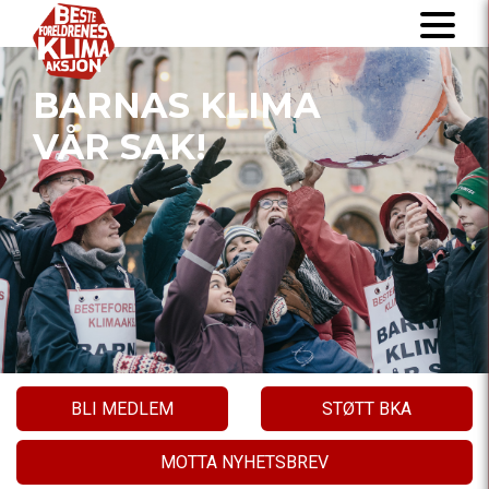
BARNAS KLIMA
VÅR SAK!
BLI MEDLEM
STØTT BKA
MOTTA NYHETSBREV