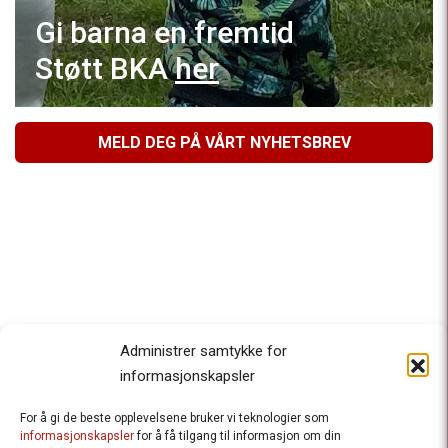
Gi barna en fremtid
Støtt BKA
her
MELD DEG PÅ VÅRT NYHETSBREV
Administrer samtykke for
informasjonskapsler
For å gi de beste opplevelsene bruker vi teknologier som
Besteforeldrenes klimaaksjon
informasjonskapsler
for å få tilgang til informasjon om din