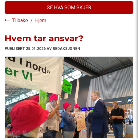
SE HVA SOM SKJER
Tilbake
/
Hjem
Hvem tar ansvar?
PUBLISERT 25.01.2026 AV REDAKSJONEN