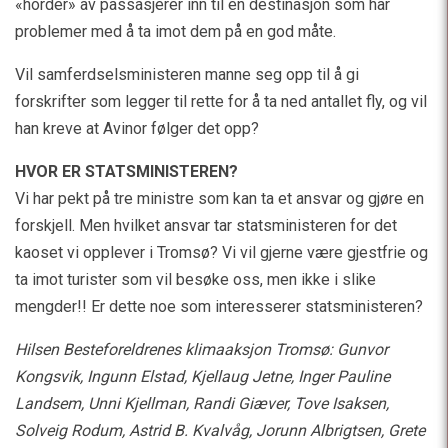
«horder» av passasjerer inn til en destinasjon som har
problemer med å ta imot dem på en god måte.
Vil samferdselsministeren manne seg opp til å gi
forskrifter som legger til rette for å ta ned antallet fly, og vil
han kreve at Avinor følger det opp?
HVOR ER STATSMINISTEREN?
Vi har pekt på tre ministre som kan ta et ansvar og gjøre en
forskjell. Men hvilket ansvar tar statsministeren for det
kaoset vi opplever i Tromsø? Vi vil gjerne være gjestfrie og
ta imot turister som vil besøke oss, men ikke i slike
mengder!! Er dette noe som interesserer statsministeren?
Hilsen Besteforeldrenes klimaaksjon Tromsø: Gunvor
Kongsvik, Ingunn Elstad, Kjellaug Jetne, Inger Pauline
Landsem, Unni Kjellman, Randi Giæver, Tove Isaksen,
Solveig Rodum, Astrid B. Kvalvåg, Jorunn Albrigtsen, Grete