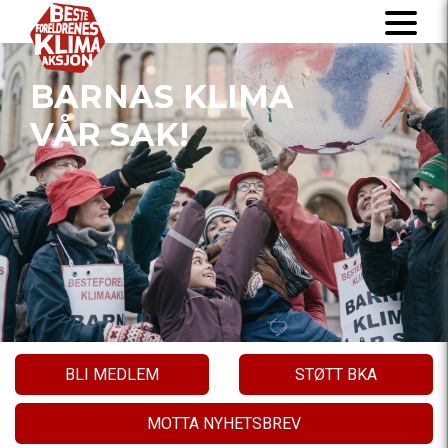
BARNAS KLIMA
VÅR SAK!
BLI MEDLEM
STØTT BKA
MOTTA NYHETSBREV