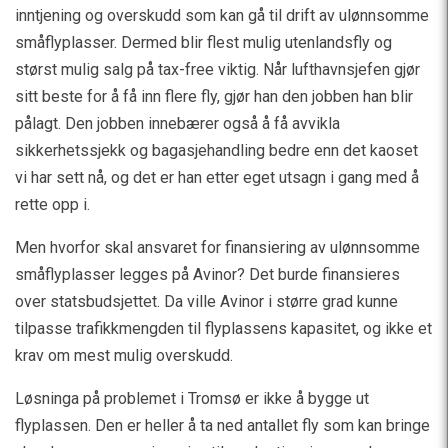
inntjening og overskudd som kan gå til drift av ulønnsomme
småflyplasser. Dermed blir flest mulig utenlandsfly og
størst mulig salg på tax-free viktig. Når lufthavnsjefen gjør
sitt beste for å få inn flere fly, gjør han den jobben han blir
pålagt. Den jobben innebærer også å få avvikla
sikkerhetssjekk og bagasjehandling bedre enn det kaoset
vi har sett nå, og det er han etter eget utsagn i gang med å
rette opp i.
Men hvorfor skal ansvaret for finansiering av ulønnsomme
småflyplasser legges på Avinor? Det burde finansieres
over statsbudsjettet. Da ville Avinor i større grad kunne
tilpasse trafikkmengden til flyplassens kapasitet, og ikke et
krav om mest mulig overskudd.
Løsninga på problemet i Tromsø er ikke å bygge ut
flyplassen. Den er heller å ta ned antallet fly som kan bringe