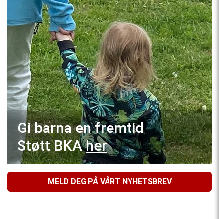
Gi barna en fremtid
Støtt BKA
her
MELD DEG PÅ VÅRT NYHETSBREV