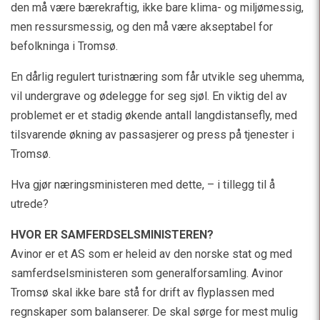
den må være bærekraftig, ikke bare klima- og miljømessig,
men ressursmessig, og den må være akseptabel for
befolkninga i Tromsø.
En dårlig regulert turistnæring som får utvikle seg uhemma,
vil undergrave og ødelegge for seg sjøl. En viktig del av
problemet er et stadig økende antall langdistansefly, med
tilsvarende økning av passasjerer og press på tjenester i
Tromsø.
Hva gjør næringsministeren med dette, – i tillegg til å
utrede?
HVOR ER SAMFERDSELSMINISTEREN?
Avinor er et AS som er heleid av den norske stat og med
samferdselsministeren som generalforsamling. Avinor
Tromsø skal ikke bare stå for drift av flyplassen med
regnskaper som balanserer. De skal sørge for mest mulig