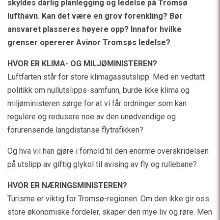
skyldes dårlig planlegging og ledelse på Tromsø
lufthavn. Kan det være en grov forenkling? Bør
ansvaret plasseres høyere opp? Innafor hvilke
grenser opererer Avinor Tromsøs ledelse?
HVOR ER KLIMA- OG MILJØMINISTEREN?
Luftfarten står for store klimagassutslipp. Med en vedtatt
politikk om nullutslipps-samfunn, burde ikke klima og
miljøministeren sørge for at vi får ordninger som kan
regulere og redusere noe av den unødvendige og
forurensende langdistanse flytrafikken?
Og hva vil han gjøre i forhold til den enorme overskridelsen
på utslipp av giftig glykol til avising av fly og rullebane?
HVOR ER NÆRINGSMINISTEREN?
Turisme er viktig for Tromsø-regionen. Om den ikke gir oss
store økonomiske fordeler, skaper den mye liv og røre. Men