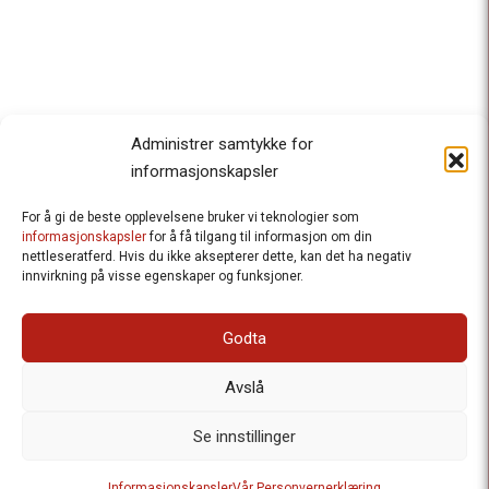
Administrer samtykke for
informasjonskapsler
For å gi de beste opplevelsene bruker vi teknologier som
Besteforeldrenes klimaaksjon
informasjonskapsler
for å få tilgang til informasjon om din
nettleseratferd. Hvis du ikke aksepterer dette, kan det ha negativ
Ansvarlig redaktør
: Halfdan Wiik |
innvirkning på visse egenskaper og funksjoner.
halfdan.wiik@besteforeldrene.no
| 971 96 809
Besøksadresse
: Hausmannsgt. 19, 0182 Oslo
Godta
Postadresse
: Postboks 1231 Vika, 0110 Oslo.
E-post
: post@besteforeldreaksjonen.no
Avslå
Organisasjonsnummer
: 998 636 779
Vår Personvernerklæring
Informasjonskapsler (Cookies)
Se innstillinger
Webutvikling av
Frameworks AS
| Logo av Blanke Ark | Design av
Informasjonskapsler
Vår Personvernerklæring