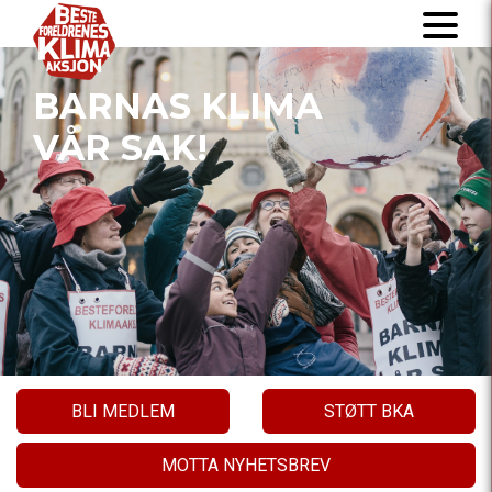
BARNAS KLIMA
VÅR SAK!
BLI MEDLEM
STØTT BKA
MOTTA NYHETSBREV