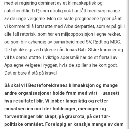
med ei regjering dominert av et klimaskeptisk og
naturfiendtlig FrP, som utrolig nok har fått med seg mange
av de unge velgerne. Men de siste prognosene tyder på at
vi kommer til å fortsette med Arbeiderpartiet, som er på gli i
alle fall retorisk, som har en miljøopposisjon i egne rekker,
og som blir avhengig av samarbeid med SV, Rødt og MDG.
De bør ikke gi ved dørene når Jonas Gahr Støre kommer og
vil ha deres støtte. I viktige spørsmål har de et flertall av
Aps egne velgere i ryggen, hvis de spiller sine kort godt.
Det er bare å stå på krava!
Så skal vi i Besteforeldrenes klimaaksjon og mange
andre organisasjoner holde fram med vårt – uansett
hva resultatet blir. Vi jobber langsiktig og retter
innsatsen inn mot der holdninger, meninger og
forventninger blir skapt, på grasrota, på det før-
politiske området. Foreløpig er kanskje mange av dem