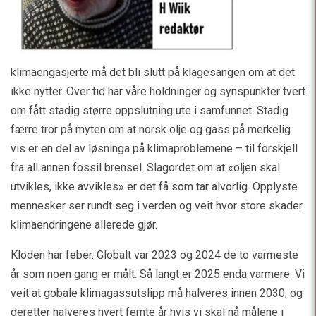
klimaengasjerte må det bli slutt på klagesangen om at det
ikke nytter. Over tid har våre holdninger og synspunkter tvert
om fått stadig større oppslutning ute i samfunnet. Stadig
færre tror på myten om at norsk olje og gass på merkelig
vis er en del av løsninga på klimaproblemene – til forskjell
fra all annen fossil brensel. Slagordet om at «oljen skal
utvikles, ikke avvikles» er det få som tar alvorlig. Opplyste
mennesker ser rundt seg i verden og veit hvor store skader
klimaendringene allerede gjør.
Kloden har feber. Globalt var 2023 og 2024 de to varmeste
år som noen gang er målt. Så langt er 2025 enda varmere. Vi
veit at gobale klimagassutslipp må halveres innen 2030, og
deretter halveres hvert femte år hvis vi skal nå målene i