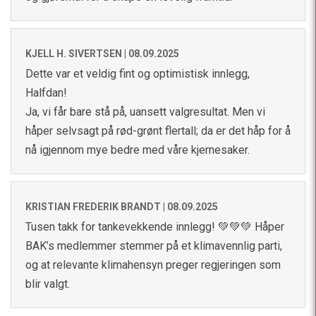
KJELL H. SIVERTSEN |
08.09.2025
Dette var et veldig fint og optimistisk innlegg,
Halfdan!
Ja, vi får bare stå på, uansett valgresultat. Men vi
håper selvsagt på rød-grønt flertall; da er det håp for å
nå igjennom mye bedre med våre kjernesaker.
KRISTIAN FREDERIK BRANDT |
08.09.2025
Tusen takk for tankevekkende innlegg! 💚💚💚 Håper
BAK’s medlemmer stemmer på et klimavennlig parti,
og at relevante klimahensyn preger regjeringen som
blir valgt.