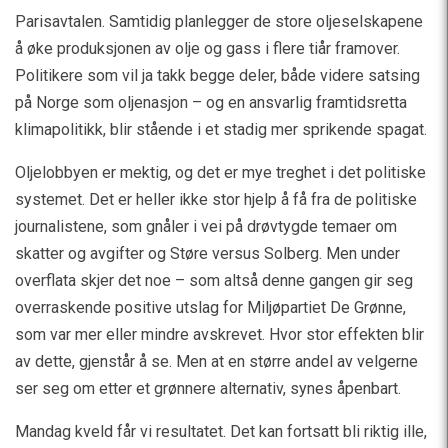
Parisavtalen. Samtidig planlegger de store oljeselskapene
å øke produksjonen av olje og gass i flere tiår framover.
Politikere som vil ja takk begge deler, både videre satsing
på Norge som oljenasjon – og en ansvarlig framtidsretta
klimapolitikk, blir stående i et stadig mer sprikende spagat.
Oljelobbyen er mektig, og det er mye treghet i det politiske
systemet. Det er heller ikke stor hjelp å få fra de politiske
journalistene, som gnåler i vei på drøvtygde temaer om
skatter og avgifter og Støre versus Solberg. Men under
overflata skjer det noe – som altså denne gangen gir seg
overraskende positive utslag for Miljøpartiet De Grønne,
som var mer eller mindre avskrevet. Hvor stor effekten blir
av dette, gjenstår å se. Men at en større andel av velgerne
ser seg om etter et grønnere alternativ, synes åpenbart.
Mandag kveld får vi resultatet. Det kan fortsatt bli riktig ille,