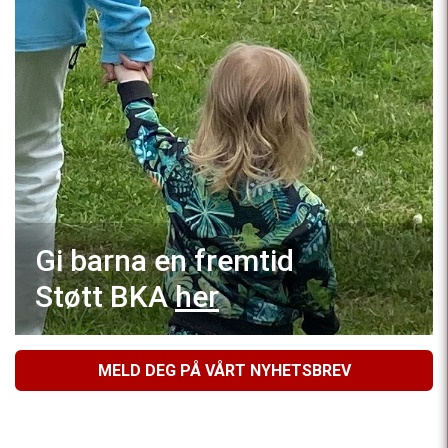
Gi barna en fremtid
Støtt BKA
her
MELD DEG PÅ VÅRT NYHETSBREV