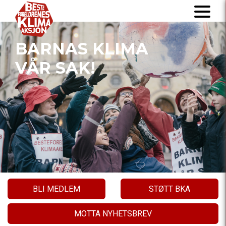
BARNAS KLIMA
VÅR SAK!
BLI MEDLEM
STØTT BKA
MOTTA NYHETSBREV