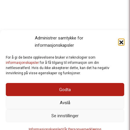
Administrer samtykke for
informasjonskapsler
For å gi de beste opplevelsene bruker vi teknologier som
Besteforeldrenes klimaaksjon
informasjonskapsler
for å få tilgang til informasjon om din
nettleseratferd. Hvis du ikke aksepterer dette, kan det ha negativ
Ansvarlig redaktør
: Halfdan Wiik |
innvirkning på visse egenskaper og funksjoner.
halfdan.wiik@besteforeldrene.no
| 971 96 809
Besøksadresse
: Hausmannsgt. 19, 0182 Oslo
Godta
Postadresse
: Postboks 1231 Vika, 0110 Oslo.
E-post
: post@besteforeldreaksjonen.no
Avslå
Organisasjonsnummer
: 998 636 779
Vår Personvernerklæring
Informasjonskapsler (Cookies)
Se innstillinger
Webutvikling av
Frameworks AS
| Logo av Blanke Ark | Design av
Informasjonskapsler
Vår Personvernerklæring