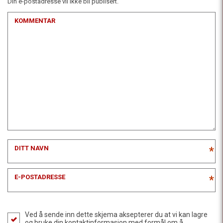
Din e-postadresse vil ikke bli publisert.
KOMMENTAR
DITT NAVN
*
E-POSTADRESSE
*
Ved å sende inn dette skjema aksepterer du at vi kan lagre
og bruke din kontaktinformasjon med formål om å