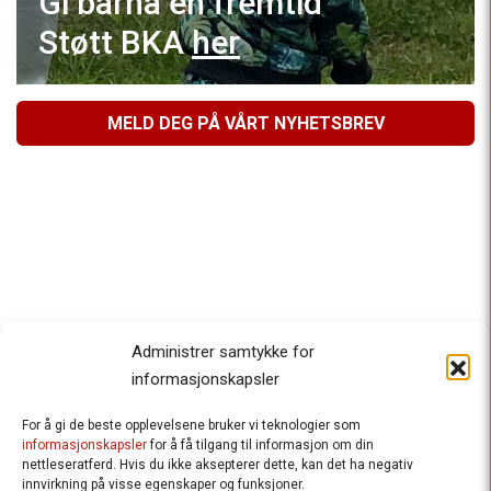
Gi barna en fremtid
Støtt BKA
her
MELD DEG PÅ VÅRT NYHETSBREV
Administrer samtykke for
informasjonskapsler
For å gi de beste opplevelsene bruker vi teknologier som
Besteforeldrenes klimaaksjon
informasjonskapsler
for å få tilgang til informasjon om din
nettleseratferd. Hvis du ikke aksepterer dette, kan det ha negativ
Ansvarlig redaktør
: Halfdan Wiik |
innvirkning på visse egenskaper og funksjoner.