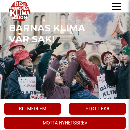
BARNAS KLIMA
VÅR SAK!
BLI MEDLEM
STØTT BKA
MOTTA NYHETSBREV