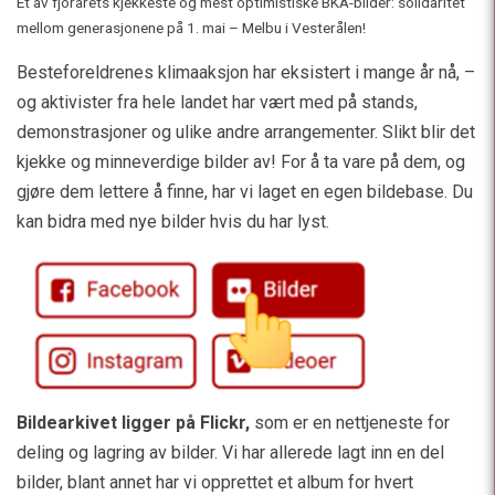
Et av fjorårets kjekkeste og mest optimistiske BKA-bilder: solidaritet
mellom generasjonene på 1. mai – Melbu i Vesterålen!
Besteforeldrenes klimaaksjon har eksistert i mange år nå, –
og aktivister fra hele landet har vært med på stands,
demonstrasjoner og ulike andre arrangementer. Slikt blir det
kjekke og minneverdige bilder av! For å ta vare på dem, og
gjøre dem lettere å finne, har vi laget en egen bildebase. Du
kan bidra med nye bilder hvis du har lyst.
Bildearkivet ligger på Flickr,
som er en nettjeneste for
deling og lagring av bilder. Vi har allerede lagt inn en del
bilder, blant annet har vi opprettet et album for hvert