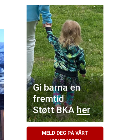
Gi barna en
fremtid
Støtt BKA
her
MELD DEG PÅ VÅRT