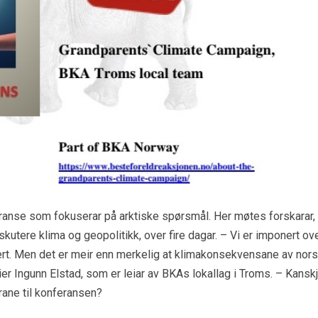
eranse som fokuserar på arktiske spørsmål. Her møtes forskarar,
 diskutere klima og geopolitikk, over fire dagar. – Vi er imponert ov
ert. Men det er meir enn merkelig at klimakonsekvensane av nor
ier Ingunn Elstad, som er leiar av BKAs lokallag i Troms. – Kansk
rane til konferansen?