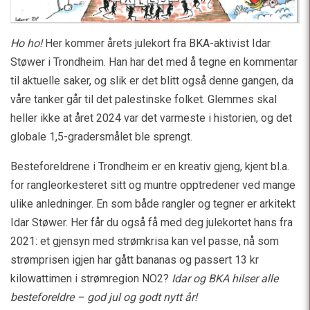
Ho ho!
Her kommer årets julekort fra BKA-aktivist Idar
Støwer i Trondheim. Han har det med å tegne en kommentar
til aktuelle saker, og slik er det blitt også denne gangen, da
våre tanker går til det palestinske folket. Glemmes skal
heller ikke at året 2024 var det varmeste i historien, og det
globale 1,5-gradersmålet ble sprengt.
Besteforeldrene i Trondheim er en kreativ gjeng, kjent bl.a.
for rangleorkesteret sitt og muntre opptredener ved mange
ulike anledninger. En som både rangler og tegner er arkitekt
Idar Støwer. Her får du også få med deg julekortet hans fra
2021: et gjensyn med strømkrisa kan vel passe, nå som
strømprisen igjen har gått bananas og passert 13 kr
kilowattimen i strømregion NO2?
Idar og BKA hilser alle
besteforeldre – god jul og godt nytt år!