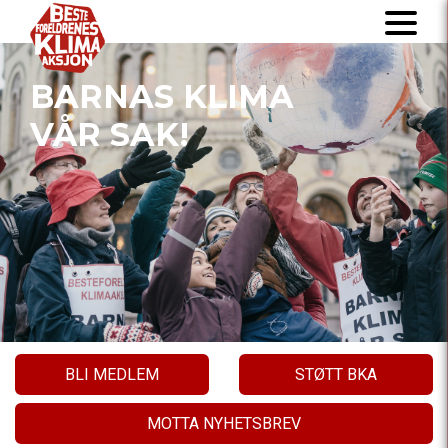
BARNAS KLIMA
VÅR SAK!
BLI MEDLEM
STØTT BKA
MOTTA NYHETSBREV