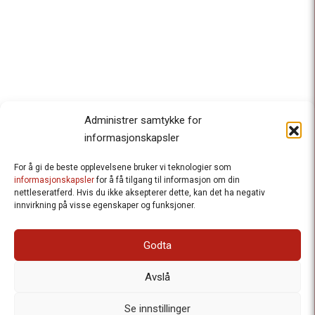
Administrer samtykke for
informasjonskapsler
For å gi de beste opplevelsene bruker vi teknologier som
Besteforeldrenes klimaaksjon
informasjonskapsler
for å få tilgang til informasjon om din
nettleseratferd. Hvis du ikke aksepterer dette, kan det ha negativ
Ansvarlig redaktør
: Halfdan Wiik |
innvirkning på visse egenskaper og funksjoner.
halfdan.wiik@besteforeldrene.no
| 971 96 809
Besøksadresse
: Hausmannsgt. 19, 0182 Oslo
Godta
Postadresse
: Postboks 1231 Vika, 0110 Oslo.
E-post
: post@besteforeldreaksjonen.no
Avslå
Organisasjonsnummer
: 998 636 779
Vår Personvernerklæring
Informasjonskapsler (Cookies)
Se innstillinger