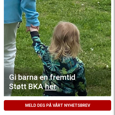
Gi barna en fremtid
Støtt BKA
her
MELD DEG PÅ VÅRT NYHETSBREV