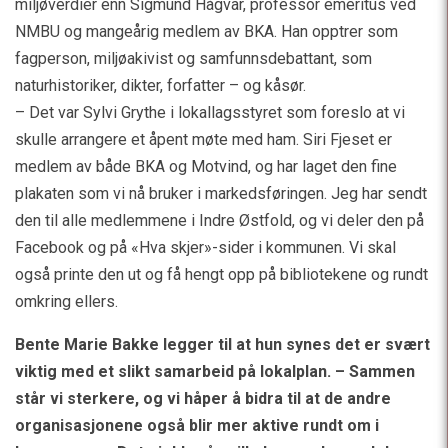
miljøverdier enn Sigmund Hågvar, professor emeritus ved
NMBU og mangeårig medlem av BKA. Han opptrer som
fagperson, miljøakivist og samfunnsdebattant, som
naturhistoriker, dikter, forfatter – og kåsør.
– Det var Sylvi Grythe i lokallagsstyret som foreslo at vi
skulle arrangere et åpent møte med ham. Siri Fjeset er
medlem av både BKA og Motvind, og har laget den fine
plakaten som vi nå bruker i markedsføringen. Jeg har sendt
den til alle medlemmene i Indre Østfold, og vi deler den på
Facebook og på «Hva skjer»-sider i kommunen. Vi skal
også printe den ut og få hengt opp på bibliotekene og rundt
omkring ellers.
Bente Marie Bakke legger til at hun synes det er svært
viktig med et slikt samarbeid på lokalplan. – Sammen
står vi sterkere, og vi håper å bidra til at de andre
organisasjonene også blir mer aktive rundt om i