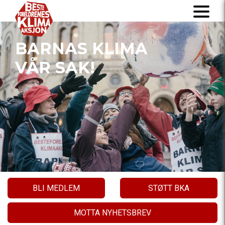
BARNAS KLIMA
VÅR SAK!
BLI MEDLEM
STØTT BKA
MOTTA NYHETSBREV