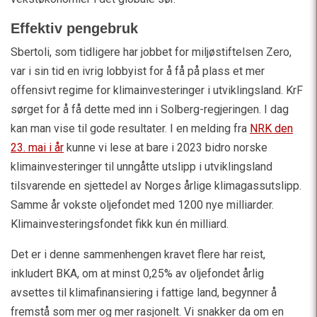
Effektiv pengebruk
Sbertoli, som tidligere har jobbet for miljøstiftelsen Zero,
var i sin tid en ivrig lobbyist for å få på plass et mer
offensivt regime for klimainvesteringer i utviklingsland. KrF
sørget for å få dette med inn i Solberg-regjeringen. I dag
kan man vise til gode resultater. I en melding fra
NRK den
23. mai i år
kunne vi lese at bare i 2023 bidro norske
klimainvesteringer til unngåtte utslipp i utviklingsland
tilsvarende en sjettedel av Norges årlige klimagassutslipp.
Samme år vokste oljefondet med 1200 nye milliarder.
Klimainvesteringsfondet fikk kun én milliard.
Det er i denne sammenhengen kravet flere har reist,
inkludert BKA, om at minst 0,25% av oljefondet årlig
avsettes til klimafinansiering i fattige land, begynner å
fremstå som mer og mer rasjonelt. Vi snakker da om en