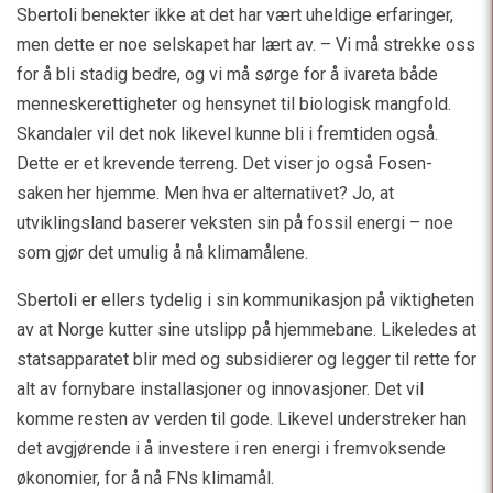
Sbertoli benekter ikke at det har vært uheldige erfaringer,
men dette er noe selskapet har lært av. – Vi må strekke oss
for å bli stadig bedre, og vi må sørge for å ivareta både
menneskerettigheter og hensynet til biologisk mangfold.
Skandaler vil det nok likevel kunne bli i fremtiden også.
Dette er et krevende terreng. Det viser jo også Fosen-
saken her hjemme. Men hva er alternativet? Jo, at
utviklingsland baserer veksten sin på fossil energi – noe
som gjør det umulig å nå klimamålene.
Sbertoli er ellers tydelig i sin kommunikasjon på viktigheten
av at Norge kutter sine utslipp på hjemmebane. Likeledes at
statsapparatet blir med og subsidierer og legger til rette for
alt av fornybare installasjoner og innovasjoner. Det vil
komme resten av verden til gode. Likevel understreker han
det avgjørende i å investere i ren energi i fremvoksende
økonomier, for å nå FNs klimamål.