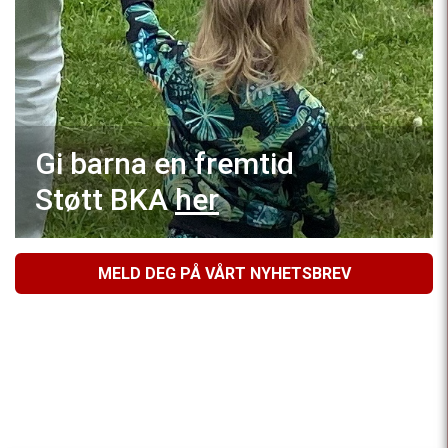
Gi barna en fremtid
Støtt BKA
her
MELD DEG PÅ VÅRT NYHETSBREV