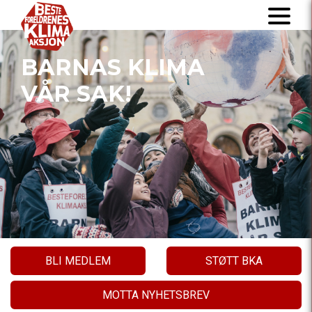
BARNAS KLIMA
VÅR SAK!
BLI MEDLEM
STØTT BKA
MOTTA NYHETSBREV