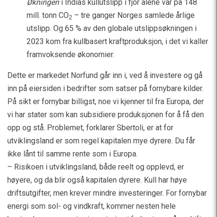
Økningen
i Indias kullutslipp i fjor alene var på 148
mill. tonn CO
– tre ganger Norges samlede årlige
2
utslipp. Og 65 % av den globale utslippsøkningen i
2023 kom fra kullbasert kraftproduksjon, i det vi kaller
framvoksende økonomier.
Dette er markedet Norfund går inn i, ved å investere og gå
inn på eiersiden i bedrifter som satser på fornybare kilder.
På sikt er fornybar billigst, noe vi kjenner til fra Europa, der
vi har stater som kan subsidiere produksjonen for å få den
opp og stå. Problemet, forklarer Sbertoli, er at for
utviklingsland er som regel kapitalen mye dyrere. Du får
ikke lånt til samme rente som i Europa.
– Risikoen i utviklingsland, både reelt og opplevd, er
høyere, og da blir også kapitalen dyrere. Kull har høye
driftsutgifter, men krever mindre investeringer. For fornybar
energi som sol- og vindkraft, kommer nesten hele