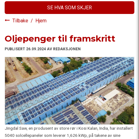
SE HVA SOM SKJER
Tilbake
/
Hjem
Oljepenger til framskritt
PUBLISERT 26.09.2024 AV REDAKSJONEN
Jingdal Saw, en produsent av store rør i Kosi Kalan, India, har installert
5040 solcellepaneler som leverer 1,626 kWp, på takene av sine