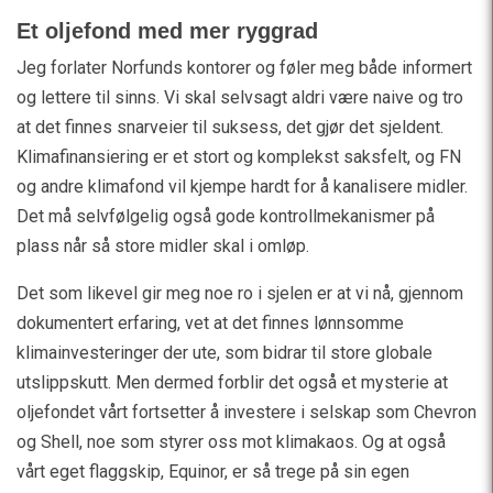
Et oljefond med mer ryggrad
Jeg forlater Norfunds kontorer og føler meg både informert
og lettere til sinns. Vi skal selvsagt aldri være naive og tro
at det finnes snarveier til suksess, det gjør det sjeldent.
Klimafinansiering er et stort og komplekst saksfelt, og FN
og andre klimafond vil kjempe hardt for å kanalisere midler.
Det må selvfølgelig også gode kontrollmekanismer på
plass når så store midler skal i omløp.
Det som likevel gir meg noe ro i sjelen er at vi nå, gjennom
dokumentert erfaring, vet at det finnes lønnsomme
klimainvesteringer der ute, som bidrar til store globale
utslippskutt. Men dermed forblir det også et mysterie at
oljefondet vårt fortsetter å investere i selskap som Chevron
og Shell, noe som styrer oss mot klimakaos. Og at også
vårt eget flaggskip, Equinor, er så trege på sin egen