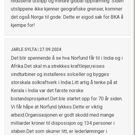
reduserte utslipp og mindre global oppvarming. Siden
utslippene ikke kjenner geografiske grenser, kommer
det også Norge til gode. Dette er eigod sak for BKA å
kjempe for!
JARLE SYLTA |
27.09.2024
Det blir spennende å se hva Norfund får til i India og i
Afrika.Det skal m.a.strekkes kraftlinjer,reises
vindturbiner og installeres solceller og bygges
storskala solkraftverk i India.Litt artig å tenke på at
Kerala i India var det første norske
bistandsprosjeket.Det ble startet opp for 70 år siden.
Vi får håpe at Norfund lykkes.Dette er viktig
arbeid.Organisasjonen er godt skodd med mange
milliarder kroner til disposisjon og 134 personer i
staben.Det som skurrer litt, er lederlønninger i