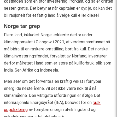
kostnaden som en stor investering i forkant, og så er driften
nesten gratis. Det betyr at når kapitalen er dyr, ja, da kan det
bli rasjonelt for et fattig land å velge kull eller diesel.
Norge tar grep
Flere land, inkludert Norge, erklærte derfor under
klimatoppmøtet i Glasgow i 2021, at verdenssamfunnet nå
må bidra til en raskere omstilling, bort fra kull. Det norske
klimainvesteringsfondet, forvaltet av Norfund, investerer
derfor målrettet i land som er store på kullforbruk, slik som
India, Sør-Afrika og Indonesia.
Men selv om det forventes en kraftig vekst i fornybar
energi de neste årene, vil det ikke være nok til å nå
klimamålene. Den viktigste utfordringen er ifølge Det
internasjonale Energibyrået (IEA), behovet for en
rask
oppskalering
av fornybar energi i utviklingsland og
vekstøkonomier i det globale sør.