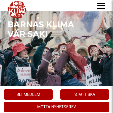
BARNAS KLIMA
VÅR SAK!
BLI MEDLEM
STØTT BKA
MOTTA NYHETSBREV