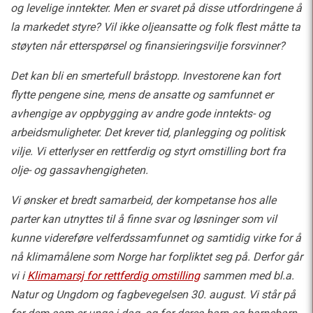
og levelige inntekter. Men er svaret på disse utfordringene å
la markedet styre? Vil ikke oljeansatte og folk flest måtte ta
støyten når etterspørsel og finansieringsvilje forsvinner?
Det kan bli en smertefull bråstopp. Investorene kan fort
flytte pengene sine, mens de ansatte og samfunnet er
avhengige av oppbygging av andre gode inntekts- og
arbeidsmuligheter. Det krever tid, planlegging og politisk
vilje. Vi etterlyser en rettferdig og styrt omstilling bort fra
olje- og gassavhengigheten.
Vi ønsker et bredt samarbeid, der kompetanse hos alle
parter kan utnyttes til å finne svar og løsninger som vil
kunne videreføre velferdssamfunnet og samtidig virke for å
nå klimamålene som Norge har forpliktet seg på. Derfor går
vi i
Klimamarsj for rettferdig omstilling
sammen med bl.a.
Natur og Ungdom og fagbevegelsen 30. august. Vi står på