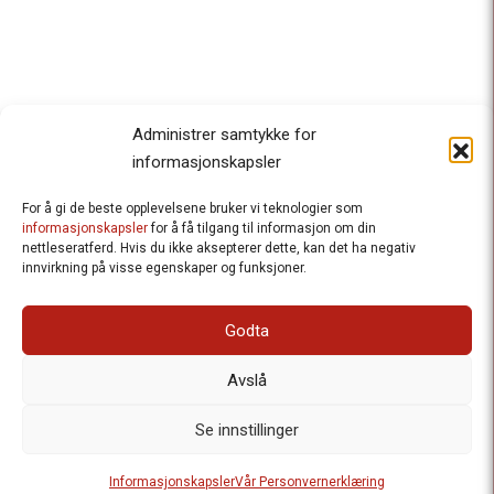
Administrer samtykke for
informasjonskapsler
For å gi de beste opplevelsene bruker vi teknologier som
Besteforeldrenes klimaaksjon
informasjonskapsler
for å få tilgang til informasjon om din
nettleseratferd. Hvis du ikke aksepterer dette, kan det ha negativ
Ansvarlig redaktør
: Halfdan Wiik |
innvirkning på visse egenskaper og funksjoner.
halfdan.wiik@besteforeldrene.no
| 971 96 809
Besøksadresse
: Hausmannsgt. 19, 0182 Oslo
Godta
Postadresse
: Postboks 1231 Vika, 0110 Oslo.
E-post
: post@besteforeldreaksjonen.no
Avslå
Organisasjonsnummer
: 998 636 779
Vår Personvernerklæring
Informasjonskapsler (Cookies)
Se innstillinger
Webutvikling av
Frameworks AS
| Logo av Blanke Ark | Design av
Informasjonskapsler
Vår Personvernerklæring
Merete Bertheau