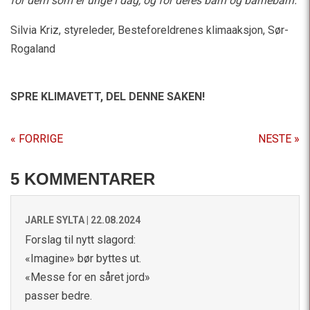
for dem som er unge i dag, og for deres barn og barnebarn.
Silvia Kriz, styreleder, Besteforeldrenes klimaaksjon, Sør-
Rogaland
SPRE KLIMAVETT,
DEL DENNE SAKEN!
« FORRIGE
NESTE »
5 KOMMENTARER
JARLE SYLTA |
22.08.2024
Forslag til nytt slagord:
«Imagine» bør byttes ut.
«Messe for en såret jord»
passer bedre.