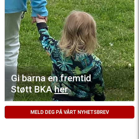
Gi barna en fremtid
Støtt BKA
her
MELD DEG PÅ VÅRT NYHETSBREV