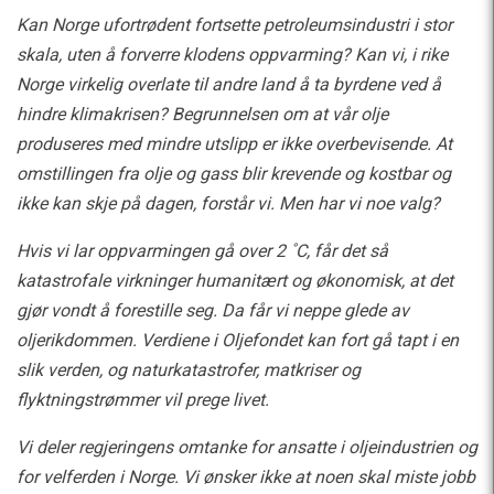
Kan Norge ufortrødent fortsette petroleumsindustri i stor
skala, uten å forverre klodens oppvarming? Kan vi, i rike
Norge virkelig overlate til andre land å ta byrdene ved å
hindre klimakrisen? Begrunnelsen om at vår olje
produseres med mindre utslipp er ikke overbevisende. At
omstillingen fra olje og gass blir krevende og kostbar og
ikke kan skje på dagen, forstår vi. Men har vi noe valg?
Hvis vi lar oppvarmingen gå over 2 ˚C, får det så
katastrofale virkninger humanitært og økonomisk, at det
gjør vondt å forestille seg. Da får vi neppe glede av
oljerikdommen. Verdiene i Oljefondet kan fort gå tapt i en
slik verden, og naturkatastrofer, matkriser og
flyktningstrømmer vil prege livet.
Vi deler regjeringens omtanke for ansatte i oljeindustrien og
for velferden i Norge. Vi ønsker ikke at noen skal miste jobb