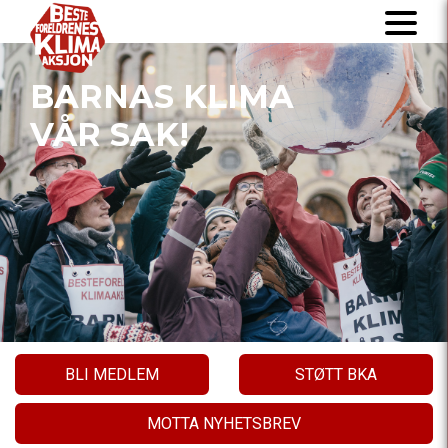
BARNAS KLIMA
VÅR SAK!
BLI MEDLEM
STØTT BKA
MOTTA NYHETSBREV