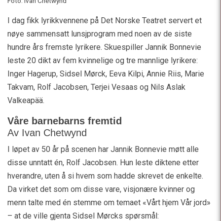
Foto: Ivan Chetwynd
I dag fikk lyrikkvennene på Det Norske Teatret servert et
nøye sammensatt lunsjprogram med noen av de siste
hundre års fremste lyrikere. Skuespiller Jannik Bonnevie
leste 20 dikt av fem kvinnelige og tre mannlige lyrikere:
Inger Hagerup, Sidsel Mørck, Eeva Kilpi, Annie Riis, Marie
Takvam, Rolf Jacobsen, Terjei Vesaas og Nils Aslak
Valkeapää.
Våre barnebarns fremtid
Av Ivan Chetwynd
I løpet av 50 år på scenen har Jannik Bonnevie møtt alle
disse unntatt én, Rolf Jacobsen. Hun leste diktene etter
hverandre, uten å si hvem som hadde skrevet de enkelte.
Da virket det som om disse vare, visjonære kvinner og
menn talte med én stemme om temaet «Vårt hjem Vår jord»
– at de ville gjenta Sidsel Mørcks spørsmål: