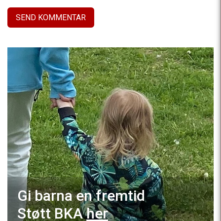
Gi barna en fremtid
Støtt BKA
her