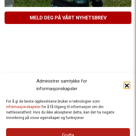
MELD DEG PÅ VÅRT NYHETSBREV
Administrer samtykke for
informasjonskapsler
For å gi de beste opplevelsene bruker vi teknologier som
Besteforeldrenes klimaaksjon
informasjonskapsler
for å få tilgang til informasjon om din
nettleseratferd. Hvis du ikke aksepterer dette, kan det ha negativ
Ansvarlig redaktør
: Halfdan Wiik |
innvirkning på visse egenskaper og funksjoner.
halfdan.wiik@besteforeldrene.no
| 971 96 809
Besøksadresse
: Hausmannsgt. 19, 0182 Oslo
Godta