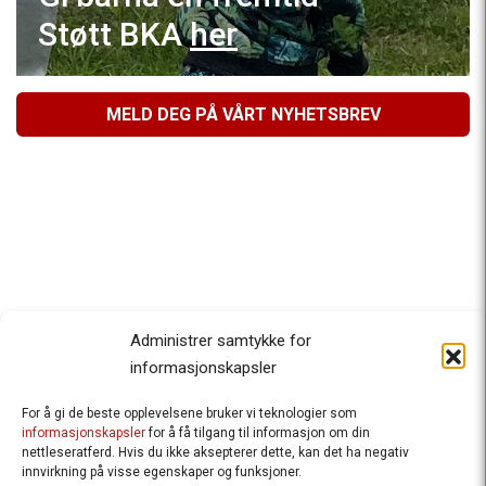
Støtt BKA
her
MELD DEG PÅ VÅRT NYHETSBREV
Administrer samtykke for
informasjonskapsler
For å gi de beste opplevelsene bruker vi teknologier som
Besteforeldrenes klimaaksjon
informasjonskapsler
for å få tilgang til informasjon om din
nettleseratferd. Hvis du ikke aksepterer dette, kan det ha negativ
Ansvarlig redaktør
: Halfdan Wiik |
innvirkning på visse egenskaper og funksjoner.