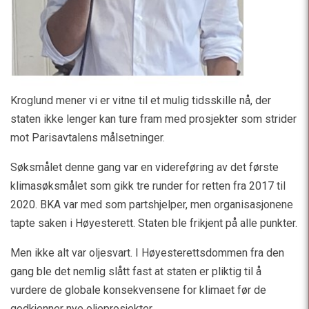
Kroglund mener vi er vitne til et mulig tidsskille nå, der
staten ikke lenger kan ture fram med prosjekter som strider
mot Parisavtalens målsetninger.
Søksmålet denne gang var en videreføring av det første
klimasøksmålet som gikk tre runder for retten fra 2017 til
2020. BKA var med som partshjelper, men organisasjonene
tapte saken i Høyesterett. Staten ble frikjent på alle punkter.
Men ikke alt var oljesvart. I Høyesterettsdommen fra den
gang ble det nemlig slått fast at staten er pliktig til å
vurdere de globale konsekvensene for klimaet før de
godkjenner nye oljeprosjekter.