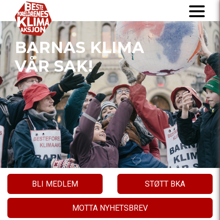
BARNAS KLIMA
VÅR SAK!
BLI MEDLEM
STØTT BKA
MOTTA NYHETSBREV